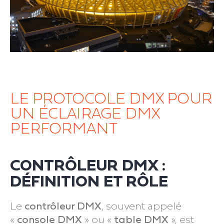
LE PROTOCOLE DMX POUR
UN ÉCLAIRAGE DMX
PERFORMANT
CONTRÔLEUR DMX :
DÉFINITION ET RÔLE
Le
contrôleur DMX
, souvent appelé
«
console DMX
» ou «
table DMX
», est