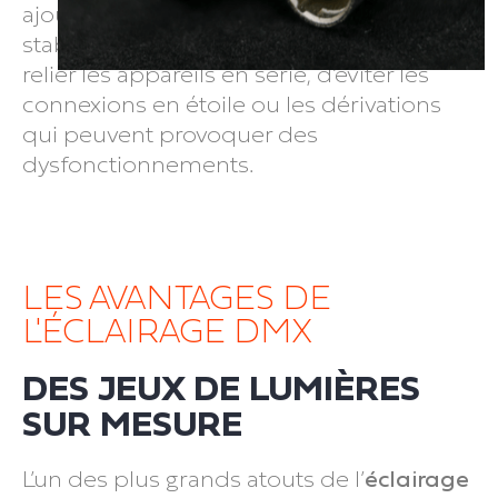
ajouter une
terminaison DMX
afin de
stabiliser le signal. Enfin, il est conseillé de
relier les appareils en série, d’éviter les
connexions en étoile ou les dérivations
qui peuvent provoquer des
dysfonctionnements.
LES AVANTAGES DE
L'ÉCLAIRAGE DMX
DES JEUX DE LUMIÈRES
SUR MESURE
L’un des plus grands atouts de l’
éclairage