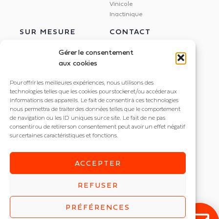
Vinicole
Inactinique
SUR MESURE
CONTACT
Gérer le consentement
aux cookies
Étude Dialux
NEXXLED
Pour offrir les meilleures expériences, nous utilisons des
Éclairage circadien
395 rue Docteur Marmonnier
technologies telles que les cookies pour stocker et/ou accéder aux
Gestion de l'éclairage
informations des appareils. Le fait de consentir à ces technologies
38190 Villard Bonnot
Dalle LED imprimée
nous permettra de traiter des données telles que le comportement
+33 4 56 85 82 20
de navigation ou les ID uniques sur ce site. Le fait de ne pas
consentir ou de retirer son consentement peut avoir un effet négatif
contact@nexxled.fr
sur certaines caractéristiques et fonctions.
ACCEPTER
REFUSER
© NEXXLED 2026
Mentions légales
PRÉFÉRENCES
Politique de confidentialité
Plan de site