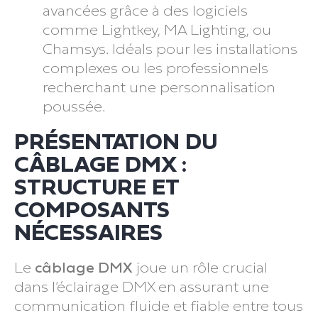
avancées grâce à des logiciels
comme Lightkey, MA Lighting, ou
Chamsys. Idéals pour les installations
complexes ou les professionnels
recherchant une personnalisation
poussée.
PRÉSENTATION DU
CÂBLAGE DMX :
STRUCTURE ET
COMPOSANTS
NÉCESSAIRES
Le
câblage DMX
joue un rôle crucial
dans l’éclairage DMX en assurant une
communication fluide et fiable entre tous