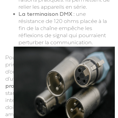
relier les appareils en série.
La terminaison DMX :
une
résistance de 120 ohms placée à la
fin de la chaîne empêche les
réflexions de signal qui pourraient
perturber la communication.
Pour un éclairage DMX performant, il est
primordial de respecter quelques règles
d’or. Premièrement, il est conseillé
d’utiliser des
câbles de qualité
professionnelle
: évitez les câbles audio
standard qui peuvent créer des
interférences. Ensuite, un câble DMX ne
doit pas dépasser
300 mètres
sans
amplificateur de signal. Il faut également