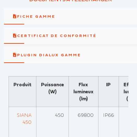
FICHE GAMME
CERTIFICAT DE CONFORMITÉ
PLUGIN DIALUX GAMME
Produit
Puissance
Flux
IP
Effica
(W)
lumineux
lumin
(lm)
(lm
SIANA
450
69800
IP66
450