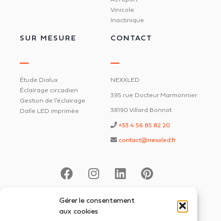
Vinicole
Inactinique
SUR MESURE
CONTACT
Étude Dialux
NEXXLED
Éclairage circadien
395 rue Docteur Marmonnier
Gestion de l'éclairage
38190 Villard Bonnot
Dalle LED imprimée
+33 4 56 85 82 20
contact@nexxled.fr
Gérer le consentement
© NEXXLED 2026
Mentions légales
aux cookies
Politique de confidentialité
Plan de site