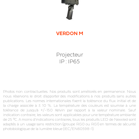
VERDON M
Projecteur
IP : IP65
Photos non contractuelles. Nos produits sont améliorés en permanence. Nous
nous réservons le droit d’apporter des modifications à nos produits sans autres
publications. Les normes internationales fixent la tolérance du flux initial et de
la charge associée à ± 10 %. La température des couleurs est soumise à une
tolérance de jusqu’à +/‐150 Kelvin par rapport à la valeur nominale. Sauf
indication contraire, les valeurs sont applicables pour une température ambiante
de 25 °C. A moins d’indications contraires, tous les produits LED de Nexxled sont
adaptés à un usage sans restriction (groupe RG0 ou RG1) en termes de sécurité
photobiologique de la lumière bleue (IEC/EN60598‐1).