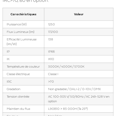
IRC>70, 80 en option.
Caractéristiques
Valeur
Puissance (W)
1250
Flux Lumineux (lm)
172100
Efficacité Lumineuse
138
(lm/W)
IP
IP66
IK
IK10
Température de couleur
3000K / 4000K / 5700K
Classe électrique
Classe I
IRC
>70
Gradation
Non gradable / DALI-2 / 0-10V / DMX
Tension d'entrée
AC 100-305 V/ 50/60Hz / AC 249-528 V en
option
Maintien du flux
L90B10 > 83 000H (Ta 25°)