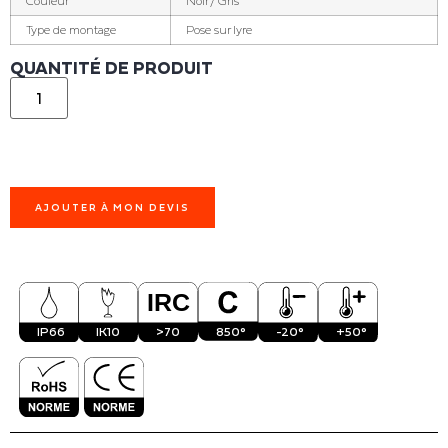
Couleur
Noir / Gris
Type de montage
Pose sur lyre
QUANTITÉ DE PRODUIT
AJOUTER À MON DEVIS
IP66
IK10
>70
850°
-20°
+50°