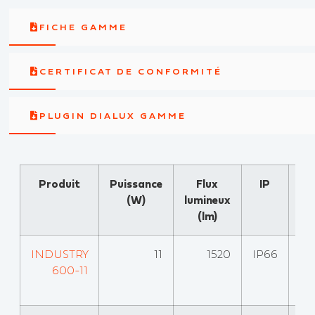
FICHE GAMME
CERTIFICAT DE CONFORMITÉ
PLUGIN DIALUX GAMME
Produit
Puissance
Flux
IP
Eff
(W)
lumineux
lu
(lm)
(
INDUSTRY
11
1520
IP66
600-11