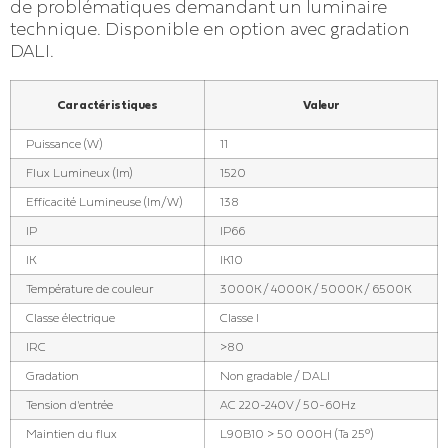
de problématiques demandant un luminaire
technique. Disponible en option avec gradation
DALI.
Caractéristiques
Valeur
Puissance (W)
11
Flux Lumineux (lm)
1520
Efficacité Lumineuse (lm/W)
138
IP
IP66
IK
IK10
Température de couleur
3000K / 4000K / 5000K / 6500K
Classe électrique
Classe I
IRC
>80
Gradation
Non gradable / DALI
Tension d'entrée
AC 220-240V / 50-60Hz
Maintien du flux
L90B10 > 50 000H (Ta 25°)