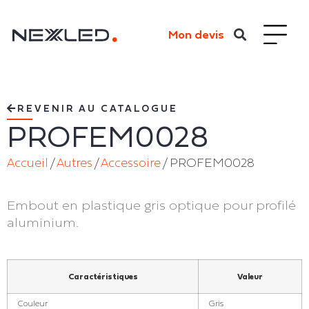
Mon devis
REVENIR AU CATALOGUE
PROFEM0028
Accueil
/
Autres
/
Accessoire
/ PROFEM0028
Embout en plastique gris optique pour profilé
aluminium.
Embout gris pour diffuseur optique et profilé : IRIS
Caractéristiques
Valeur
Couleur
Gris