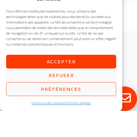
Pour offrir les meilleures expériences, nous utilisons des
technologies telles que les cookies pour stocker et/ou accéder aux
informations des appareils. Le fait de consentir à ces technologies
nous permettra de traiter des données telles que le comportement
de navigation ou les ID uniques sur ce site. Le fait de ne pas
consentir ou de retirer son consentement peut avoir un effet négatif
sur certaines caractéristiques et fonctions.
ACCEPTER
REFUSER
POPULAIRES
APPLICATIONS
PRÉFÉRENCES
Réglette LED industrielle
Salle de classe
Politique de cookies
Mentions légales
Armature industrielle
Bureau
Projecteur LED
Industrie
Qui sommes-nous ?
Santé
Actualités
Magasin
La LED
Sport