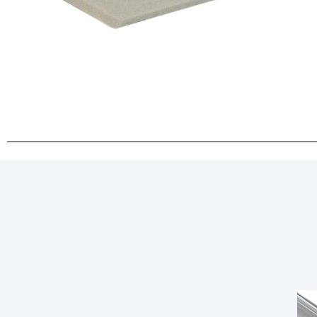
Vinico
Inact