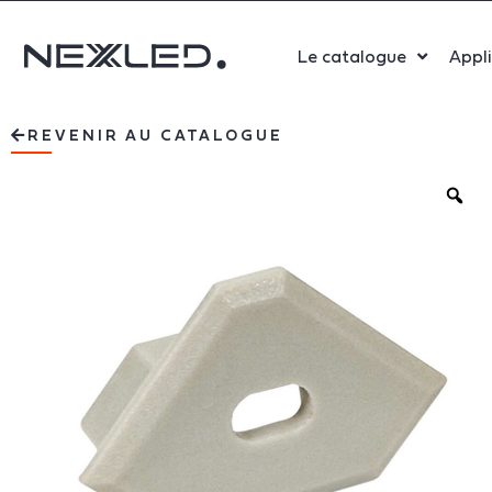
Le catalogue
Appl
Sport
REVENIR AU CATALOGUE
Salle 
Bure
Indust
Santé
Maga
Centr
Parki
Aérop