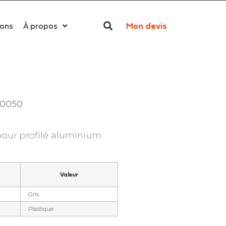
Mon devis
ions
À propos
Qui sommes-nous ?
La LED
Actualités
0050
Politique RSE
Contact
pour profilé aluminium.
HLIA XL
Valeur
Gris
Plastique