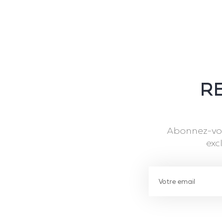
RE
Abonnez-vou
exc