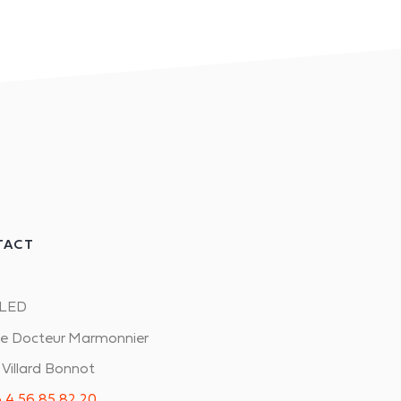
TACT
LED
ue Docteur Marmonnier
Villard Bonnot
 4 56 85 82 20