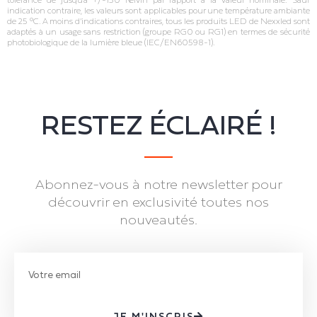
indication contraire, les valeurs sont applicables pour une température ambiante
de 25 °C. A moins d’indications contraires, tous les produits LED de Nexxled sont
adaptés à un usage sans restriction (groupe RG0 ou RG1) en termes de sécurité
photobiologique de la lumière bleue (IEC/EN60598‐1).
RESTEZ ÉCLAIRÉ !
Abonnez-vous à notre newsletter pour
découvrir en exclusivité toutes nos
nouveautés.
JE M'INSCRIS