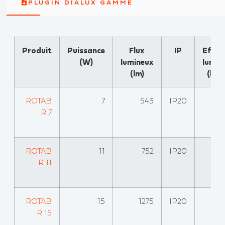
PLUGIN DIALUX GAMME
Produit
Puissance
Flux
IP
Effica
(W)
lumineux
lumin
(lm)
(lm
ROTAB
7
543
IP20
R 7
ROTAB
11
752
IP20
R 11
ROTAB
15
1275
IP20
R 15