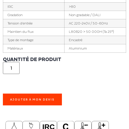
IRC
>80
Gradation
Non gradable / DALI
Tension d'entrée
AC 220-240V / 50-60Hz
Maintien du flux
L80B20 > 50 000H (Ta 25°)
Type de montage
Encastré
Matériaux
Aluminium
QUANTITÉ DE PRODUIT
AJOUTER À MON DEVIS