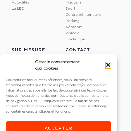
Actualités
Magasin
La LED
Sport
Centre pénitentiaire
Parking
Aéroport
Vinicole
Inactinique
SUR MESURE
CONTACT
Gérer le consentement
aux cookies
Étude Dialux
NEXXLED
Pour offrir les meilleures expériences, nous utilisons des
Éclairage circadien
395 rue Docteur Marmonnier
technologies telles que les cookies pour stocker et/ou accéder aux
Gestion de l'éclairage
informations des appareils. Le fait de consentir à ces technologies
38190 Villard Bonnot
Dalle LED imprimée
nous permettra de traiter des données telles que le comportement
de navigation ou les ID uniques sur ce site. Le fait de ne pas
+33 4 56 85 82 20
consentir ou de retirer son consentement peut avoir un effet négatif
contact@nexxled.fr
sur certaines caractéristiques et fonctions.
ACCEPTER