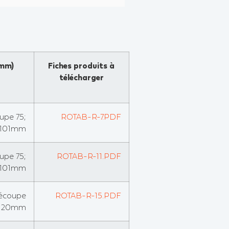
(mm)
Fiches produits à
télécharger
upe 75;
ROTAB-R-7.PDF
101mm
upe 75;
ROTAB-R-11.PDF
101mm
découpe
ROTAB-R-15.PDF
h120mm