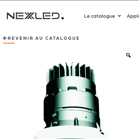
Le catalogue
Appl
Sport
REVENIR AU CATALOGUE
Salle 
Bure
Indust
Santé
Maga
Centr
Parki
Aérop