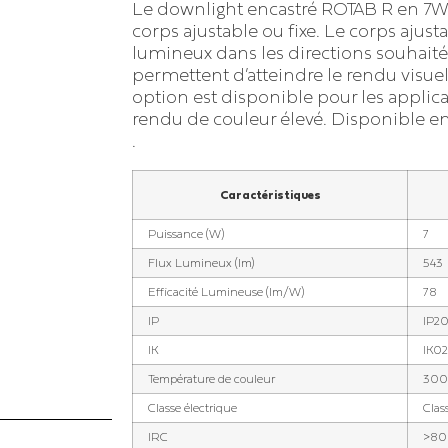
Le downlight encastré ROTAB R en 7W 
Éclairage piscine
le
Éclairage parking extérieur
corps ajustable ou fixe. Le corps ajust
lumineux dans les directions souhaité
Éclairage patinoire
inique
permettent d’atteindre le rendu visu
Éclairage de salle de sport
option est disponible pour les appli
rendu de couleur élevé. Disponible e
Éclairage de boulodrome
.
et de terrain de pétanque
Caractéristiques
Éclairage de carrière
équestre
Puissance (W)
7
Flux Lumineux (lm)
543
Éclairage de piste de
karting
Efficacité Lumineuse (lm/W)
78
IP
IP2
IK
IK02
Température de couleur
300
Classe électrique
Class
IRC
>80