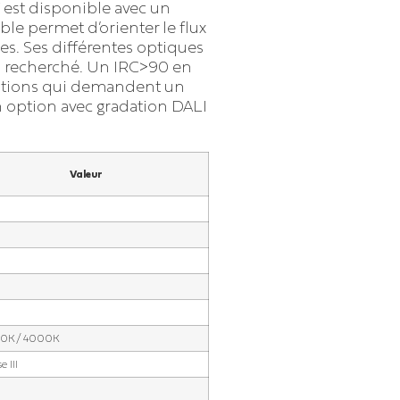
est disponible avec un
able permet d’orienter le flux
es. Ses différentes optiques
el recherché. Un IRC>90 en
cations qui demandent un
n option avec gradation DALI
Valeur
0
0K / 4000K
e III