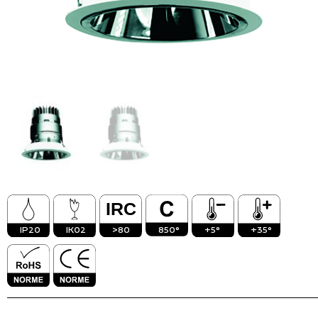
Vinico
Inact
IP20
IK02
>80
850°
+5°
+35°