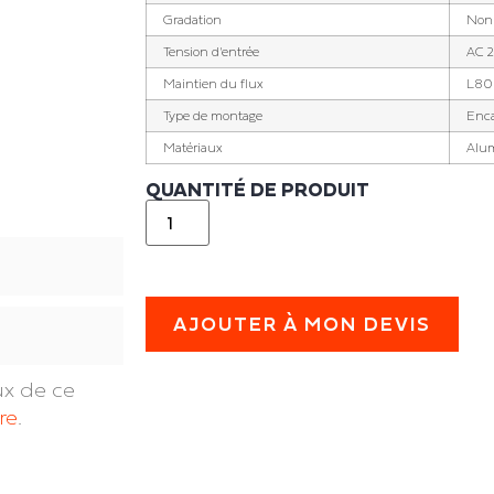
Gradation
Non 
Tension d'entrée
AC 
Maintien du flux
L80B
Type de montage
Enca
Matériaux
Alu
QUANTITÉ DE PRODUIT
AJOUTER À MON DEVIS
ux de ce
re
.