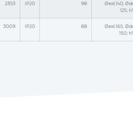
2353
IP20
98
Øext.140, Ø
125; 
3009
IP20
88
Øext.165, Ø
150; 