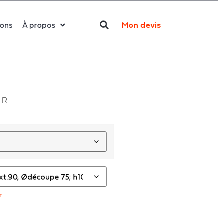
Mon devis
ions
À propos
Qui sommes-nous ?
La LED
Actualités
 R
Politique RSE
Contact
r