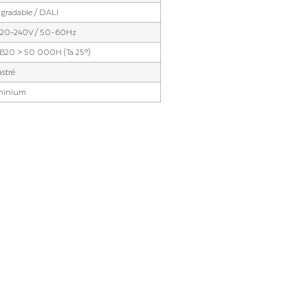
gradable / DALI
220-240V / 50-60Hz
20 > 50 000H (Ta 25°)
stré
minium