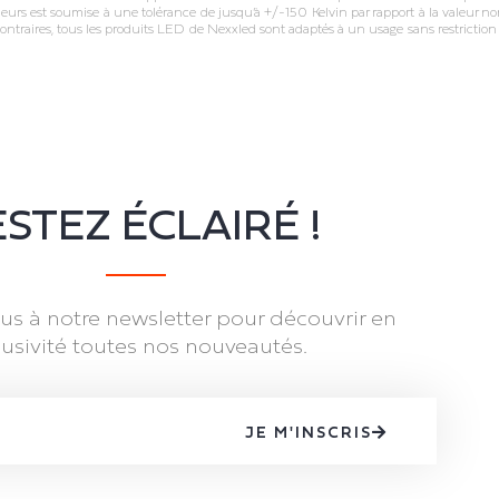
leurs est soumise à une tolérance de jusqu’à +/‐150 Kelvin par rapport à la valeur nom
ontraires, tous les produits LED de Nexxled sont adaptés à un usage sans restricti
STEZ ÉCLAIRÉ !
s à notre newsletter pour découvrir en
lusivité toutes nos nouveautés.
JE M'INSCRIS