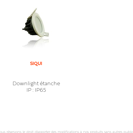
SIQUI
Downlight étanche
IP : IP65
réservons le droit d’apporter des modifications à nos produits sans autres publica