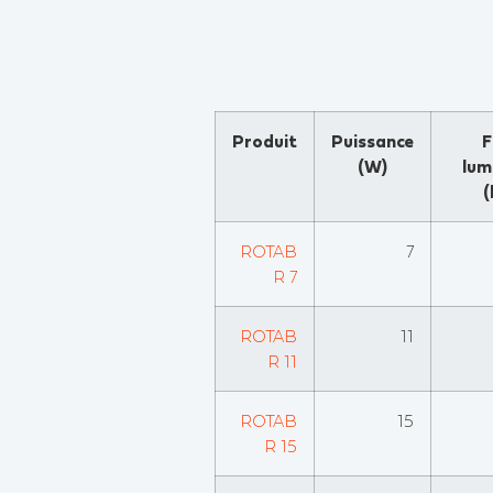
Produit
Puissance
F
(W)
lum
(
ROTAB
7
R 7
ROTAB
11
R 11
ROTAB
15
R 15