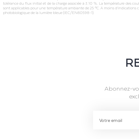
tolérance du flux initial et de la charge associée à ± 10 %. La température des cou
sont applicables pour une température ambiante de 25 °C. A moins d’indications c
photobiologique de la lumière bleue (IEC/EN60598‐1).
RE
Abonnez-vou
exc