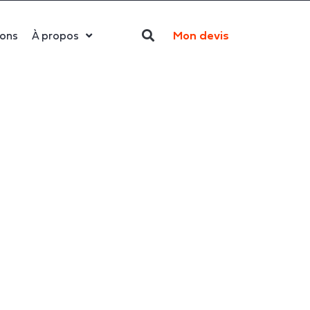
Mon devis
ions
À propos
Qui sommes-nous ?
La LED
Actualités
Politique RSE
Contact