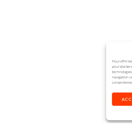
Pour offrir l
pour stocker 
technologies
navigation ou
consentement 
AC