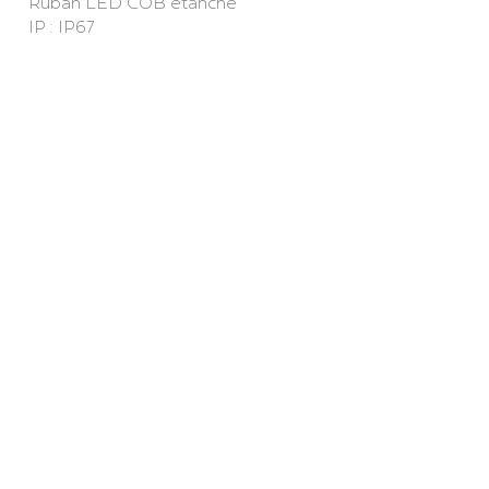
Ruban LED COB étanche
IP : IP67