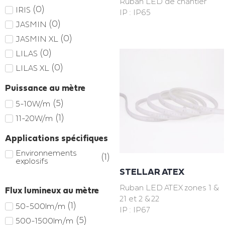
Ruban LED de chantier
(
0
)
IRIS
IP : IP65
(
0
)
JASMIN
(
0
)
JASMIN XL
(
0
)
LILAS
(
0
)
LILAS XL
Puissance au mètre
(
5
)
5-10W/m
(
1
)
11-20W/m
Applications spécifiques
Environnements
(
1
)
explosifs
STELLAR ATEX
Ruban LED ATEX zones 1 &
Flux lumineux au mètre
21 et 2 & 22
(
1
)
50-500lm/m
IP : IP67
(
5
)
500-1500lm/m