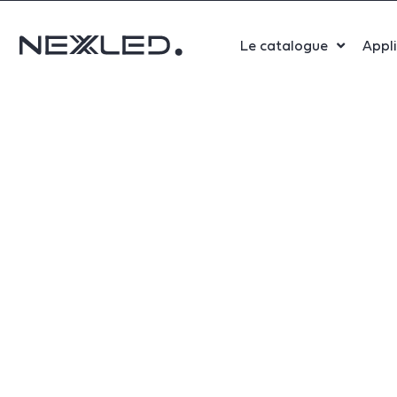
Le catalogue
Appl
Sport
Salle 
Bure
Indust
Santé
Maga
Centr
Parki
Aérop