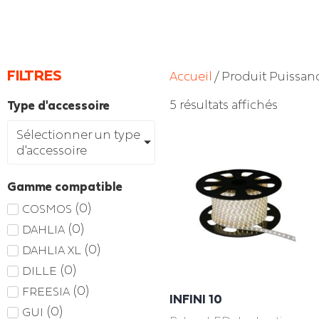
FILTRES
Accueil
/ Produit Puissanc
5 résultats affichés
Type d'accessoire
Sélectionner un type
d'accessoire
Gamme compatible
(
0
)
COSMOS
(
0
)
DAHLIA
(
0
)
DAHLIA XL
(
0
)
DILLE
(
0
)
FREESIA
INFINI 10
(
0
)
GUI