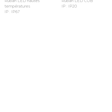
Ruban LED hautes
Ruban LED COB
températures
IP : IP20
IP : IP67