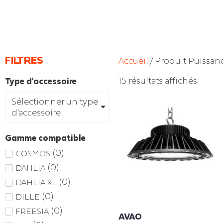
FILTRES
Accueil
/ Produit Puissanc
15 résultats affichés
Type d'accessoire
Sélectionner un type
d'accessoire
Gamme compatible
(
0
)
COSMOS
(
0
)
DAHLIA
(
0
)
DAHLIA XL
(
0
)
DILLE
(
0
)
FREESIA
AVAO