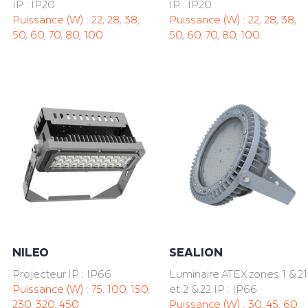
IP : IP20
IP : IP20
Puissance (W) :
22
,
28
,
38
,
Puissance (W) :
22
,
28
,
38
,
50
,
60
,
70
,
80
,
100
50
,
60
,
70
,
80
,
100
NILEO
SEALION
Projecteur IP : IP66
Luminaire ATEX zones 1 & 21
Puissance (W) :
75
,
100
,
150
,
et 2 & 22 IP : IP66
230
,
320
,
450
Puissance (W) :
30
,
45
,
60
,