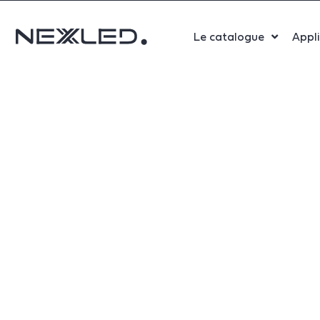
Le catalogue
Appl
Sport
Salle 
Bure
Indust
Santé
Maga
Centr
Parki
Aérop