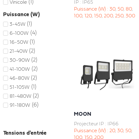
(
1
)
Vinicole
IP : IP65
Puissance (W) :
30
,
50
,
80
,
Puissance (W)
100
,
120
,
150
,
200
,
250
,
300
(
1
)
3-45W
(
4
)
6-100W
(
1
)
16-50W
(
2
)
21-40W
(
2
)
30-90W
(
2
)
41-100W
(
2
)
46-80W
(
1
)
51-105W
(
2
)
81-480W
(
6
)
91-180W
(
3
)
MOON
101-400W
(
1
)
106-300W
Projecteur IP : IP66
Puissance (W) :
20
,
30
,
50
,
(
6
)
181-300W
Tensions d'entrée
100
,
150
,
200