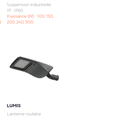
Suspension industrielle
IP : IP65
Puissance (W) :
100
,
150
,
0
,
200
,
240
,
300
LUMIS
Lanterne routière