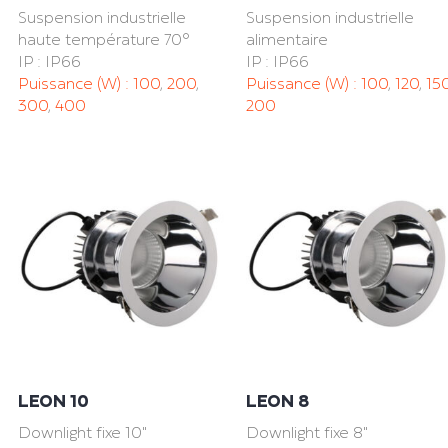
Suspension industrielle
Suspension industrielle
haute température 70°
alimentaire
IP : IP66
IP : IP66
Puissance (W) :
100
,
200
,
Puissance (W) :
100
,
120
,
15
300
,
400
200
LEON 10
LEON 8
Downlight fixe 10"
Downlight fixe 8"