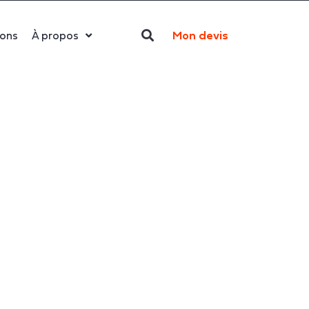
Mon devis
ions
À propos
Qui sommes-nous ?
La LED
Actualités
Politique RSE
Contact