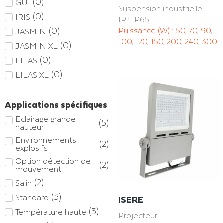
(
0
)
GUI
Suspension industrielle
(
0
)
IRIS
IP : IP65
(
0
)
Puissance (W) :
50
,
70
,
90
,
JASMIN
100
,
120
,
150
,
200
,
240
,
300
(
0
)
JASMIN XL
(
0
)
LILAS
(
0
)
LILAS XL
Applications spécifiques
Eclairage grande
(
5
)
hauteur
Environnements
(
2
)
explosifs
Option détection de
(
2
)
mouvement
(
2
)
Salin
(
3
)
Standard
ISERE
(
3
)
Température haute
Projecteur