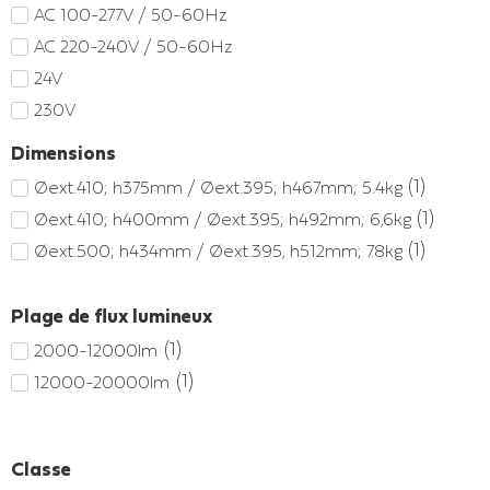
AC 100-277V / 50-60Hz
AC 220-240V / 50-60Hz
24V
230V
Dimensions
(
1
)
Øext.410; h375mm / Øext.395; h467mm; 5.4kg
(
1
)
Øext.410; h400mm / Øext.395; h492mm; 6,6kg
(
1
)
Øext.500; h434mm / Øext.395, h512mm; 7.8kg
Plage de flux lumineux
(
1
)
2000-12000lm
(
1
)
12000-20000lm
Classe