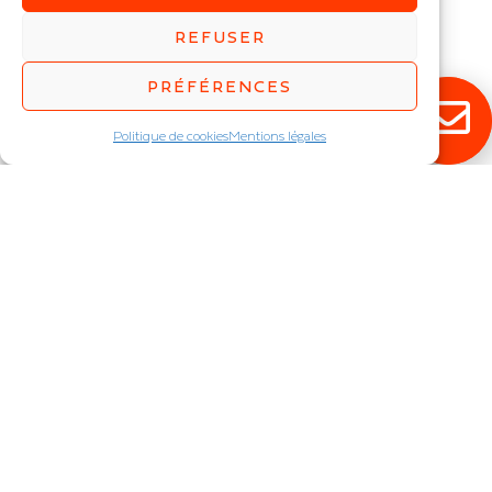
Suspension industrielle
REFUSER
IP : IP65
Puissance (W) :
33
,
44
,
55
,
PRÉFÉRENCES
66
,
88
,
110
,
132
Politique de cookies
Mentions légales
RESTEZ ÉCLAIRÉ !
Abonnez-vous à notre newsletter pour
découvrir en exclusivité toutes nos
nouveautés.