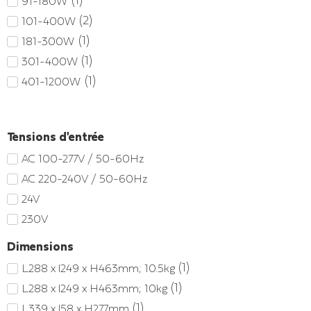
(
1
)
91-180W
(
2
)
101-400W
(
1
)
181-300W
(
1
)
301-400W
(
1
)
401-1200W
Tensions d'entrée
AC 100-277V / 50-60Hz
AC 220-240V / 50-60Hz
24V
230V
Dimensions
(
1
)
L288 x l249 x H463mm; 10.5kg
(
1
)
L288 x l249 x H463mm; 10kg
(
1
)
L339 x l58 x H277mm