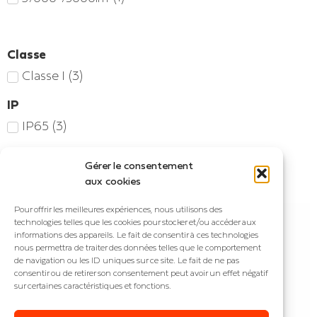
Classe
Classe I
(
3
)
IP
IP65
(
3
)
Accueil
/ Produit Puissance (W) / 330
Gérer le consentement
aux cookies
3 résultats affichés
Pour offrir les meilleures expériences, nous utilisons des
technologies telles que les cookies pour stocker et/ou accéder aux
informations des appareils. Le fait de consentir à ces technologies
nous permettra de traiter des données telles que le comportement
de navigation ou les ID uniques sur ce site. Le fait de ne pas
consentir ou de retirer son consentement peut avoir un effet négatif
sur certaines caractéristiques et fonctions.