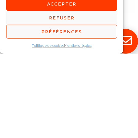
ACCEPTER
REFUSER
FOCUS
TALIM
PRÉFÉRENCES
Projecteur optique 7°
Suspension industrielle
IP : IP65
IP : IP65
Politique de cookies
Mentions légales
Puissance (W) :
60
,
110
,
180
,
Puissance (W) :
90
,
110
,
165
,
220
,
280
,
330
220
,
330
,
390
,
440