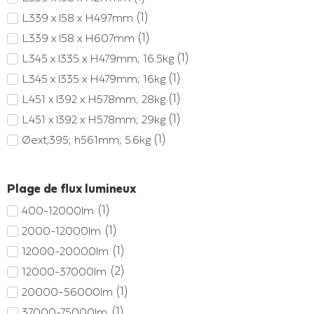
(
1
)
L339 x l58 x H497mm
(
1
)
L339 x l58 x H607mm
(
1
)
L345 x l335 x H479mm; 16.5kg
(
1
)
L345 x l335 x H479mm; 16kg
(
1
)
L451 x l392 x H578mm; 28kg
(
1
)
L451 x l392 x H578mm; 29kg
(
1
)
Øext,395; h561mm; 5.6kg
(
1
)
Øext,395; h611mm; 6.5kg
(
1
)
Øext,395; h611mm; 7kg
Plage de flux lumineux
(
1
)
Øext,501; h590mm; 8kg
(
1
)
400-12000lm
(
1
)
Øext,602; h729mm; 15.5kg
(
1
)
2000-12000lm
(
1
)
Øext,602; h729mm; 15kg
(
1
)
12000-20000lm
(
2
)
12000-37000lm
(
1
)
20000-56000lm
(
1
)
37000-75000lm