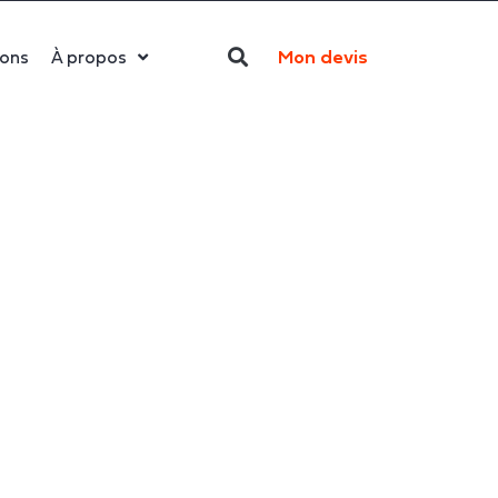
Mon devis
ions
À propos
Qui sommes-nous ?
La LED
Actualités
Politique RSE
Contact