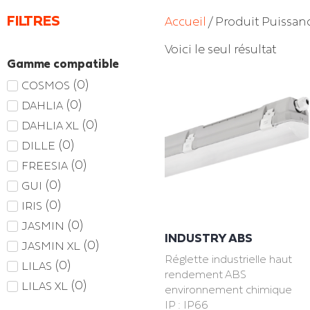
FILTRES
Accueil
/ Produit Puissanc
Voici le seul résultat
Gamme compatible
(
0
)
COSMOS
(
0
)
DAHLIA
(
0
)
DAHLIA XL
(
0
)
DILLE
(
0
)
FREESIA
(
0
)
GUI
(
0
)
IRIS
(
0
)
JASMIN
INDUSTRY ABS
(
0
)
JASMIN XL
Réglette industrielle haut
(
0
)
LILAS
rendement ABS
(
0
)
LILAS XL
environnement chimique
IP : IP66