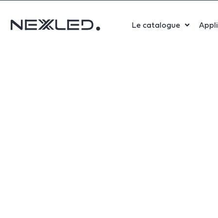
Le catalogue
Appl
Sport
Salle 
Bure
Indust
Santé
Maga
Centr
Parki
Aérop