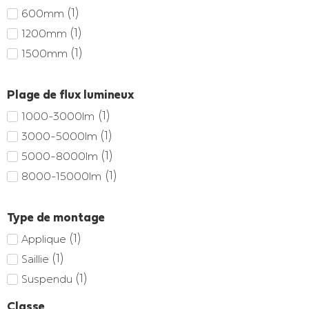
(
1
)
600mm
(
1
)
1200mm
(
1
)
1500mm
Plage de flux lumineux
(
1
)
1000-3000lm
(
1
)
3000-5000lm
(
1
)
5000-8000lm
(
1
)
8000-15000lm
Type de montage
(
1
)
Applique
(
1
)
Saillie
(
1
)
Suspendu
Classe