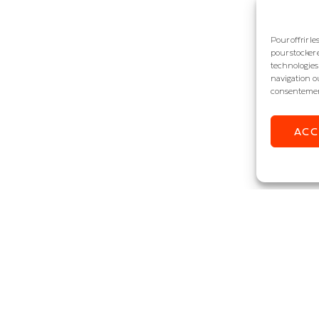
Pour offrir l
pour stocker 
technologies
navigation ou
consentement 
AC
STEZ ÉCLAIRÉ !