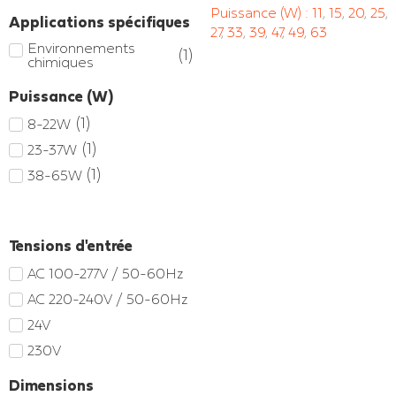
Puissance (W) :
11
,
15
,
20
,
25
,
Applications spécifiques
27
,
33
,
39
,
47
,
49
,
63
Environnements
(
1
)
chimiques
Puissance (W)
(
1
)
8-22W
(
1
)
23-37W
(
1
)
38-65W
Tensions d'entrée
AC 100-277V / 50-60Hz
AC 220-240V / 50-60Hz
24V
230V
Dimensions