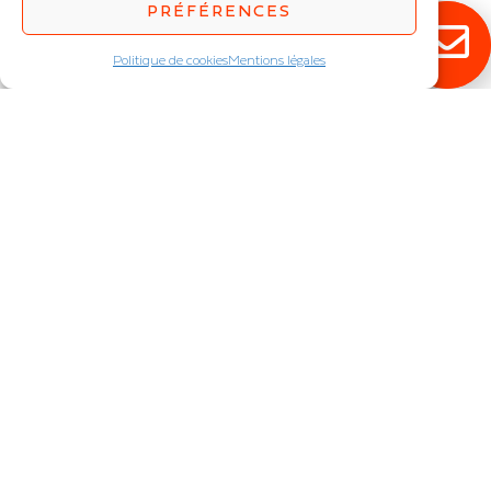
PRÉFÉRENCES
IP : IP20
Politique de cookies
Mentions légales
SPI
STAR 12-140
Ruban LED SPI SMD /
Ruban LED
COB
IP : IP20
IP : IP20