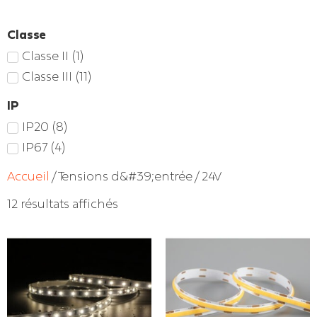
Classe
Classe II
(
1
)
Classe III
(
11
)
IP
IP20
(
8
)
IP67
(
4
)
Accueil
/ Tensions d&#39;entrée / 24V
12 résultats affichés