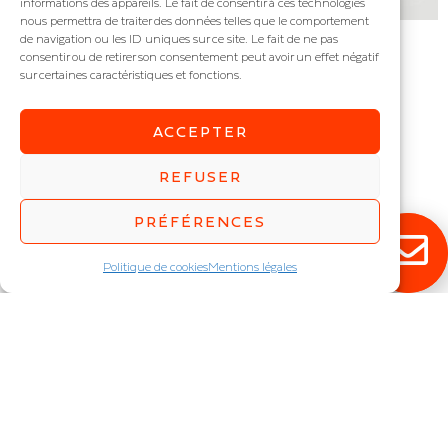
informations des appareils. Le fait de consentir à ces technologies
nous permettra de traiter des données telles que le comportement
de navigation ou les ID uniques sur ce site. Le fait de ne pas
FACE MAX R
FACE MAX S
consentir ou de retirer son consentement peut avoir un effet négatif
sur certaines caractéristiques et fonctions.
Architectural extérieur
Architectural extérieur
IP : IP65
IP : IP65
Puissance (W) :
16
,
62
Puissance (W) :
16
,
62
ACCEPTER
REFUSER
PRÉFÉRENCES
Politique de cookies
Mentions légales
WALLY