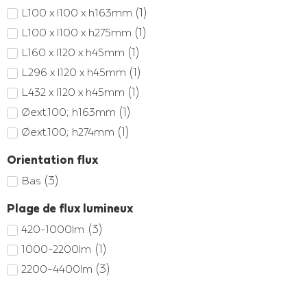
(
1
)
L100 x l100 x h163mm
(
1
)
L100 x l100 x h275mm
(
1
)
L160 x l120 x h45mm
(
1
)
L296 x l120 x h45mm
(
1
)
L432 x l120 x h45mm
(
1
)
Øext.100; h163mm
(
1
)
Øext.100; h274mm
Orientation flux
(
3
)
Bas
Plage de flux lumineux
(
3
)
420-1000lm
(
1
)
1000-2200lm
(
3
)
2200-4400lm