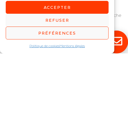
NOVA 10
NOVA IP67 10
ACCEPTER
Ruban LED COB
Ruban LED COB étanche
REFUSER
IP : IP20
IP : IP67
PRÉFÉRENCES
Politique de cookies
Mentions légales
ONLY 6-60
STAR 6-70
Ruban LED inactinique
Ruban LED
rouge / vert / bleu
IP : IP20
IP : IP20