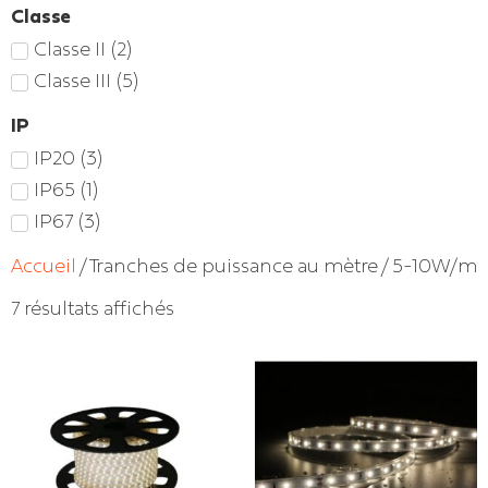
Classe
Classe II
(
2
)
Classe III
(
5
)
IP
IP20
(
3
)
IP65
(
1
)
IP67
(
3
)
Accueil
/ Tranches de puissance au mètre / 5-10W/m
7 résultats affichés