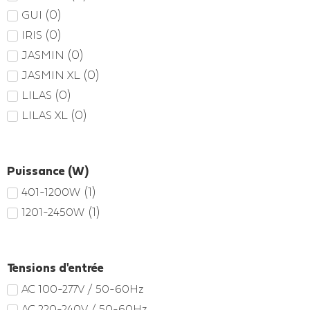
(
0
)
GUI
(
0
)
IRIS
(
0
)
JASMIN
(
0
)
JASMIN XL
(
0
)
LILAS
(
0
)
LILAS XL
Puissance (W)
(
1
)
401-1200W
(
1
)
1201-2450W
Tensions d'entrée
AC 100-277V / 50-60Hz
AC 220-240V / 50-60Hz