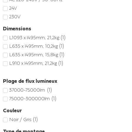
24V
230V
Dimensions
(
1
)
L1093 x l495mm; 21,2kg
(
1
)
L635 x l495mm; 10,2kg
(
1
)
L635 x l495mm; 15,8kg
(
1
)
L910 x l495mm; 21,2kg
Plage de flux lumineux
(
1
)
37000-75000lm
(
1
)
75000-300000lm
Couleur
(
1
)
Noir / Gris
Type de montage