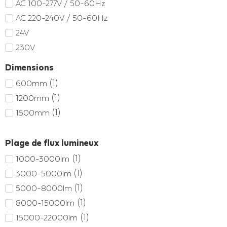
AC 100-277V / 50-60Hz
AC 220-240V / 50-60Hz
24V
230V
Dimensions
(
1
)
600mm
(
1
)
1200mm
(
1
)
1500mm
Plage de flux lumineux
(
1
)
1000-3000lm
(
1
)
3000-5000lm
(
1
)
5000-8000lm
(
1
)
8000-15000lm
(
1
)
15000-22000lm