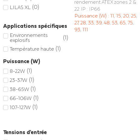
rendement ATEX zones 2 &
(
0
)
LILAS XL
22 IP : IP66
Puissance (W) :
11
,
15
,
20
,
25
,
27
,
28
,
33
,
39
,
48
,
53
,
65
,
75
,
Applications spécifiques
93
,
111
Environnements
(
1
)
explosifs
(
1
)
Température haute
Puissance (W)
(
1
)
8-22W
(
1
)
23-37W
(
1
)
38-65W
(
1
)
66-106W
(
1
)
107-127W
Tensions d'entrée