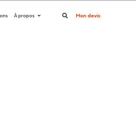
Mon devis
ions
À propos
Qui sommes-nous ?
La LED
Actualités
Politique RSE
Contact