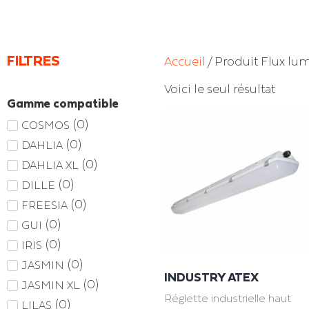
FILTRES
Accueil
/ Produit Flux lu
Voici le seul résultat
Gamme compatible
(
0
)
COSMOS
(
0
)
DAHLIA
(
0
)
DAHLIA XL
(
0
)
DILLE
(
0
)
FREESIA
(
0
)
GUI
(
0
)
IRIS
(
0
)
JASMIN
INDUSTRY ATEX
(
0
)
JASMIN XL
Réglette industrielle haut
(
0
)
LILAS