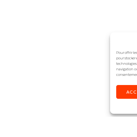
Pour offrir l
pour stocker 
technologies
navigation ou
consentement 
AC