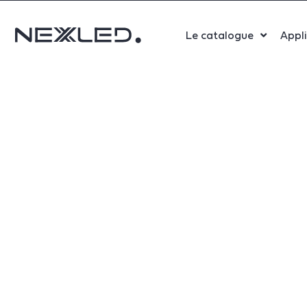
Le catalogue
Appl
Sport
Salle 
Bure
Indust
Santé
Maga
Centr
Parki
Aérop