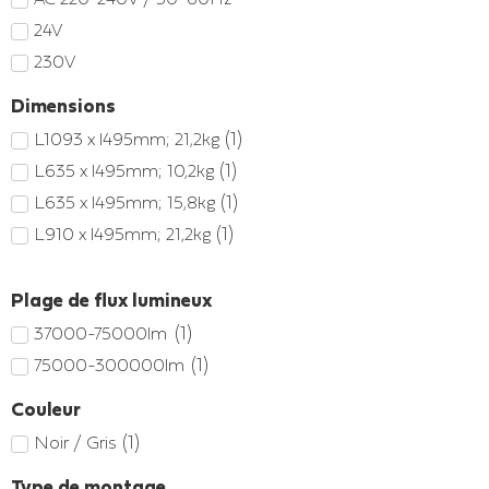
24V
230V
Dimensions
(
1
)
L1093 x l495mm; 21,2kg
(
1
)
L635 x l495mm; 10,2kg
(
1
)
L635 x l495mm; 15,8kg
(
1
)
L910 x l495mm; 21,2kg
Plage de flux lumineux
(
1
)
37000-75000lm
(
1
)
75000-300000lm
Couleur
(
1
)
Noir / Gris
Type de montage