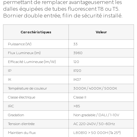
permettant de remplacer avantageusement les
dalles équipées de tubes fluorescent T8 ou T5.
Bornier double entrée, filin de sécurité installé.
Caractéristiques
Valeur
Puissance (W)
33
Flux Lumineux (lm)
3960
Efficacité Lumineuse (lm/W)
120
IP
IP20
IK
IK07
Température de couleur
3000K / 4000K / 5000K
Classe électrique
Classe II
IRC
>85
Gradation
Non gradable / DALI / 1-10V
Tension d'entrée
AC 220-240V / 50-60Hz
Maintien du flux
L80B10 > 50 000H (Ta 25°)