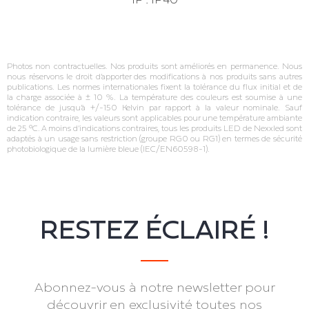
Photos non contractuelles. Nos produits sont améliorés en permanence. Nous
nous réservons le droit d’apporter des modifications à nos produits sans autres
publications. Les normes internationales fixent la tolérance du flux initial et de
la charge associée à ± 10 %. La température des couleurs est soumise à une
tolérance de jusqu’à +/‐150 Kelvin par rapport à la valeur nominale. Sauf
indication contraire, les valeurs sont applicables pour une température ambiante
de 25 °C. A moins d’indications contraires, tous les produits LED de Nexxled sont
adaptés à un usage sans restriction (groupe RG0 ou RG1) en termes de sécurité
photobiologique de la lumière bleue (IEC/EN60598‐1).
RESTEZ ÉCLAIRÉ !
Abonnez-vous à notre newsletter pour
découvrir en exclusivité toutes nos