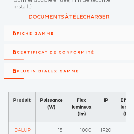
installé.
DOCUMENTS À TÉLÉCHARGER
FICHE GAMME
CERTIFICAT DE CONFORMITÉ
PLUGIN DIALUX GAMME
Produit
Puissance
Flux
IP
Effica
(W)
lumineux
lumin
(lm)
(lm
DALUP
15
1800
IP20