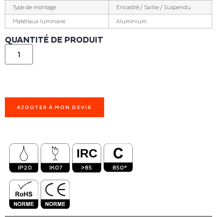
Type de montage
Encastré / Saillie / Suspendu
Matériaux luminaire
Aluminium
QUANTITÉ DE PRODUIT
AJOUTER À MON DEVIS
IP20
IK07
>85
850°