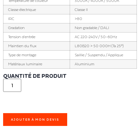
Température de couleur
3000K / 4000K / 5000K
Classe électrique
Classe II
IRC
>80
Gradation
Non gradable / DALI
Tension d'entrée
AC 220-240V / 50-60Hz
Maintien du flux
L80B20 > 50 000H (Ta 25°)
Type de montage
Saillie / Suspendu / Applique
Matériaux luminaire
Aluminium
QUANTITÉ DE PRODUIT
AJOUTER À MON DEVIS