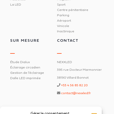
La LED
Sport
Centre pénitentiaire
Parking
Aéroport
Vinicole
Inactinique
SUR MESURE
CONTACT
Étude Dialux
NEXXLED
Éclairage circadien
395 rue Docteur Marmonnier
Gestion de l'éclairage
38190 Villard Bonnot
Dalle LED imprimée
+33 4 56 85 82 20
contact@nexxled.fr
Gérer le consentement