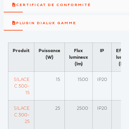
CERTIFICAT DE CONFORMITÉ
PLUGIN DIALUX GAMME
Produit
Puissance
Flux
IP
Effica
(W)
lumineux
lumin
(lm)
(lm
SILACE
15
1500
IP20
C 300-
15
SILACE
25
2500
IP20
C 300-
25