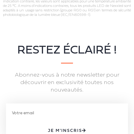
indication contraire, les valeurs sont applicables pour une température ambiante
de 25 °C. A moins d’indications contraires, tous les produits LED de Nexxled sont
adaptés à un usage sans restriction (groupe RG0 ou RG1) en termes de sécurité
photobiologique de la lumière bleue (IEC/EN60598‐1).
RESTEZ ÉCLAIRÉ !
Abonnez-vous à notre newsletter pour
découvrir en exclusivité toutes nos
nouveautés.
JE M'INSCRIS