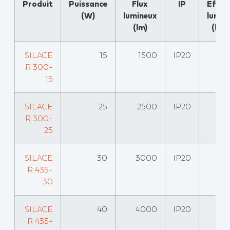
Produit
Puissance
Flux
IP
Effica
(W)
lumineux
lumin
(lm)
(lm
SILACE
15
1500
IP20
R 300-
15
SILACE
25
2500
IP20
R 300-
25
SILACE
30
3000
IP20
R 435-
30
SILACE
40
4000
IP20
R 435-