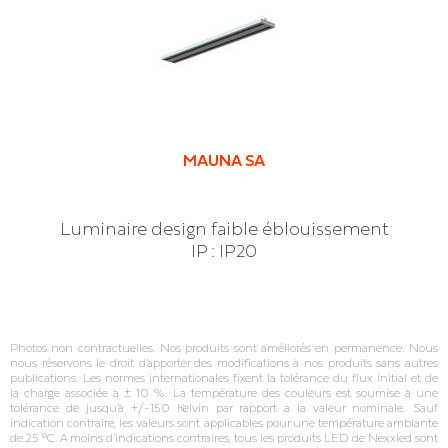
MAUNA SA
Luminaire design faible éblouissement
IP : IP20
Photos non contractuelles. Nos produits sont améliorés en permanence. Nous
nous réservons le droit d’apporter des modifications à nos produits sans autres
publications. Les normes internationales fixent la tolérance du flux initial et de
la charge associée à ± 10 %. La température des couleurs est soumise à une
tolérance de jusqu’à +/‐150 Kelvin par rapport à la valeur nominale. Sauf
indication contraire, les valeurs sont applicables pour une température ambiante
de 25 °C. A moins d’indications contraires, tous les produits LED de Nexxled sont