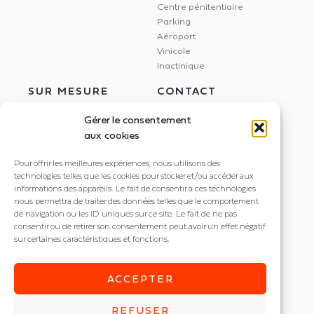
Centre pénitentiaire
Parking
Aéroport
Vinicole
Inactinique
SUR MESURE
CONTACT
Gérer le consentement
aux cookies
Étude Dialux
NEXXLED
Pour offrir les meilleures expériences, nous utilisons des
Éclairage circadien
395 rue Docteur Marmonnier
technologies telles que les cookies pour stocker et/ou accéder aux
Gestion de l'éclairage
informations des appareils. Le fait de consentir à ces technologies
38190 Villard Bonnot
Dalle LED imprimée
nous permettra de traiter des données telles que le comportement
de navigation ou les ID uniques sur ce site. Le fait de ne pas
+33 4 56 85 82 20
consentir ou de retirer son consentement peut avoir un effet négatif
contact@nexxled.fr
sur certaines caractéristiques et fonctions.
ACCEPTER
REFUSER