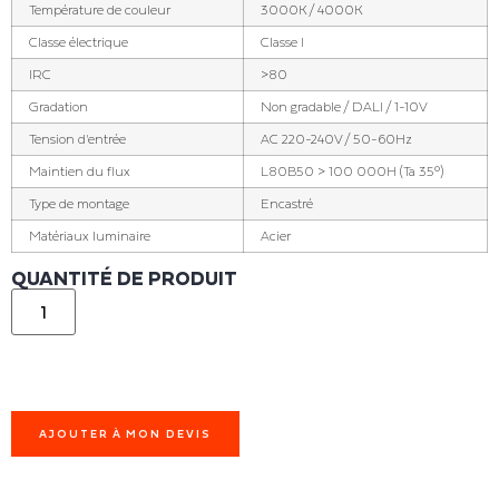
Température de couleur
3000K / 4000K
Classe électrique
Classe I
IRC
>80
Gradation
Non gradable / DALI / 1-10V
Tension d'entrée
AC 220-240V / 50-60Hz
Maintien du flux
L80B50 > 100 000H (Ta 35°)
Type de montage
Encastré
Matériaux luminaire
Acier
QUANTITÉ DE PRODUIT
AJOUTER À MON DEVIS