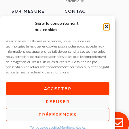
Inactinique
SUR MESURE
CONTACT
Gérer le consentement
aux cookies
Étude Dialux
NEXXLED
Pour offrir les meilleures expériences, nous utilisons des
Éclairage circadien
395 rue Docteur Marmonnier
technologies telles que les cookies pour stocker et/ou accéder aux
Gestion de l'éclairage
informations des appareils. Le fait de consentir à ces technologies
38190 Villard Bonnot
Dalle LED imprimée
nous permettra de traiter des données telles que le comportement
+33 4 56 85 82 20
de navigation ou les ID uniques sur ce site. Le fait de ne pas
consentir ou de retirer son consentement peut avoir un effet négatif
contact@nexxled.fr
sur certaines caractéristiques et fonctions.
ACCEPTER
REFUSER
© NEXXLED 2026
Mentions légales
PRÉFÉRENCES
Politique de confidentialité
Plan de site
Politique de cookies
Mentions légales
Réalisé par
L’agence web Marque Digitale