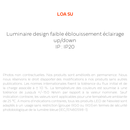
LOA SU
Luminaire design faible éblouissement éclairage
up/down
IP : IP20
Photos non contractuelles. Nos produits sont améliorés en permanence. Nous
nous réservons le droit d’apporter des modifications à nos produits sans autres
publications. Les normes internationales fixent la tolérance du flux initial et de
la charge associée à ± 10 %. La température des couleurs est soumise à une
tolérance de jusqu’à +/‐150 Kelvin par rapport à la valeur nominale. Sauf
indication contraire, les valeurs sont applicables pour une température ambiante
de 25 °C. A moins d’indications contraires, tous les produits LED de Nexxled sont
adaptés à un usage sans restriction (groupe RG0 ou RG1) en termes de sécurité
photobiologique de la lumière bleue (IEC/EN60598‐1).