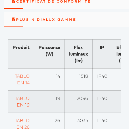
CERTIFICAT DE CONFORMITÉ
PLUGIN DIALUX GAMME
Produit
Puissance
Flux
IP
Effica
(W)
lumineux
lumin
(lm)
(lm
TABLO
14
1518
IP40
EN 14
TABLO
19
2086
IP40
EN 19
TABLO
26
3035
IP40
EN 26