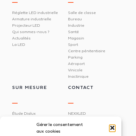
Réglette LED industrielle
Salle de classe
Armature industrielle
Bureau
Projecteur LED
Industrie
Qui sommes-nous ?
Santé
Actualités
Magasin
La LED
Sport
Centre pénitentiaire
Parking
Aéroport
Vinicole
Inactinique
SUR MESURE
CONTACT
Étude Dialux
NEXXLED
Éclairage circadien
395 rue Docteur Marmonnier
Gérer le consentement
Gestion de l'éclairage
aux cookies
38190 Villard Bonnot
Dalle LED imprimée