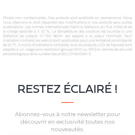
Photos non contractuelles. Nos produits sont améliorés en permanence. Nous
nous réservons le droit d’apporter des modifications à nos produits sans autres
publications. Les normes internationales fixent la tolérance du flux initial et de
la charge associée à ± 10 %. La température des couleurs est soumise à une
tolérance de jusqu’à +/‐150 Kelvin par rapport à la valeur nominale. Sauf
indication contraire, les valeurs sont applicables pour une température ambiante
de 25 °C. A moins d’indications contraires, tous les produits LED de Nexxled sont
adaptés à un usage sans restriction (groupe RG0 ou RG1) en termes de sécurité
photobiologique de la lumière bleue (IEC/EN60598‐1).
RESTEZ ÉCLAIRÉ !
Abonnez-vous à notre newsletter pour
découvrir en exclusivité toutes nos
nouveautés.