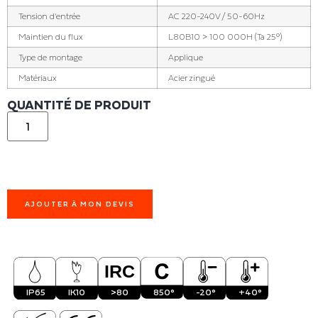
Tension d'entrée
AC 220-240V / 50-60Hz
Maintien du flux
L80B10 > 100 000H (Ta 25°)
Type de montage
Applique
Matériaux
Acier zingué
QUANTITÉ DE PRODUIT
AJOUTER À MON DEVIS
IP65
IK10
>80
850°
-20°
+40°