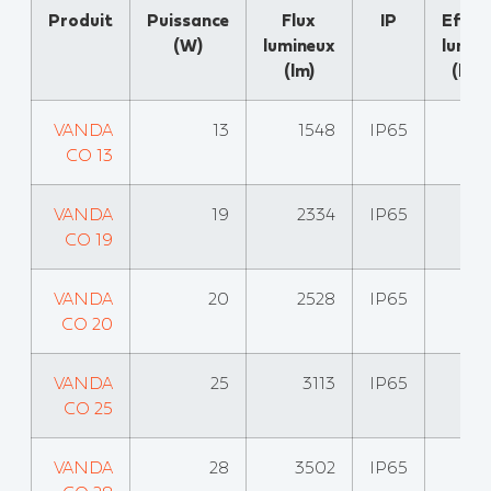
Produit
Puissance
Flux
IP
Effica
(W)
lumineux
lumin
(lm)
(lm
VANDA
13
1548
IP65
CO 13
VANDA
19
2334
IP65
CO 19
VANDA
20
2528
IP65
CO 20
VANDA
25
3113
IP65
CO 25
VANDA
28
3502
IP65