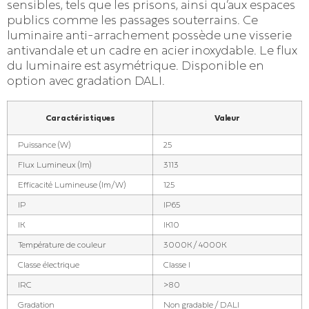
sensibles, tels que les prisons, ainsi qu’aux espaces
publics comme les passages souterrains. Ce
luminaire anti-arrachement possède une visserie
antivandale et un cadre en acier inoxydable. Le flux
du luminaire est asymétrique. Disponible en
option avec gradation DALI.
Caractéristiques
Valeur
Puissance (W)
25
Flux Lumineux (lm)
3113
Efficacité Lumineuse (lm/W)
125
IP
IP65
IK
IK10
Température de couleur
3000K / 4000K
Classe électrique
Classe I
IRC
>80
Gradation
Non gradable / DALI