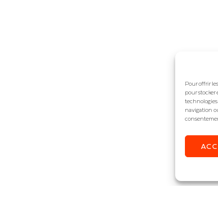
Pour offrir l
pour stocker 
technologies
navigation ou
consentement 
AC