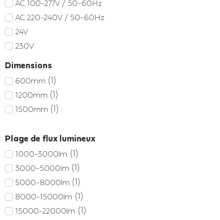
AC 100-277V / 50-60Hz
AC 220-240V / 50-60Hz
24V
230V
Dimensions
(
1
)
600mm
(
1
)
1200mm
(
1
)
1500mm
Plage de flux lumineux
(
1
)
1000-3000lm
(
1
)
3000-5000lm
(
1
)
5000-8000lm
(
1
)
8000-15000lm
(
1
)
15000-22000lm