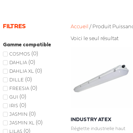
FILTRES
Accueil
/ Produit Puissanc
Voici le seul résultat
Gamme compatible
(
0
)
COSMOS
(
0
)
DAHLIA
(
0
)
DAHLIA XL
(
0
)
DILLE
(
0
)
FREESIA
(
0
)
GUI
(
0
)
IRIS
(
0
)
JASMIN
INDUSTRY ATEX
(
0
)
JASMIN XL
Réglette industrielle haut
(
0
)
LILAS