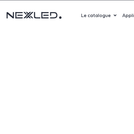
Le catalogue
Appl
Sport
Salle 
Bure
Indust
Santé
Maga
Centr
Parki
Aérop