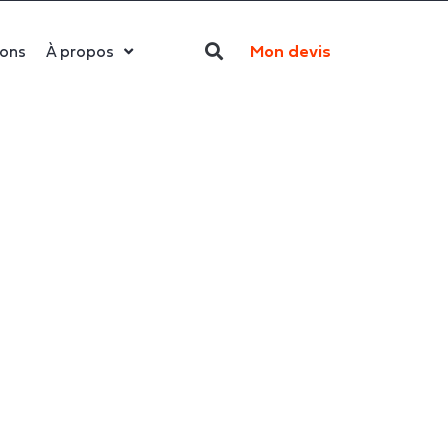
Mon devis
ions
À propos
Qui sommes-nous ?
La LED
Actualités
Politique RSE
Contact