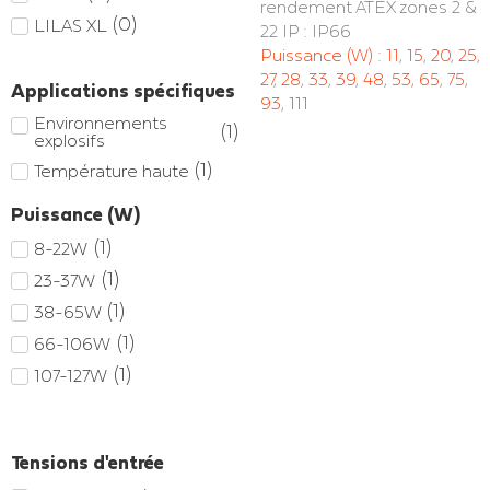
rendement ATEX zones 2 &
(
0
)
LILAS XL
22 IP : IP66
Puissance (W) :
11
,
15
,
20
,
25
,
27
,
28
,
33
,
39
,
48
,
53
,
65
,
75
,
Applications spécifiques
93
,
111
Environnements
(
1
)
explosifs
(
1
)
Température haute
Puissance (W)
(
1
)
8-22W
(
1
)
23-37W
(
1
)
38-65W
(
1
)
66-106W
(
1
)
107-127W
Tensions d'entrée