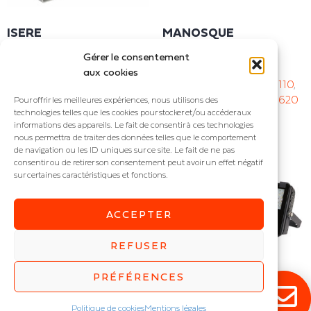
(
1
)
L689 x l260 x h662mm; 35kg
(
1
)
L743 x l764 x h170mm; 38kg
ISERE
MANOSQUE
(
1
)
L788 x l665 x h161mm; 27.4kg
Projecteur
Projecteur
Gérer le consentement
(
1
)
L833 x l621 x h117mm; 29kg
IP : IP65
IP : IP65
aux cookies
Puissance (W) :
30
,
50
,
80
,
Puissance (W) :
55
,
80
,
110
,
100
,
120
,
150
,
200
,
250
,
300
165
,
220
,
310
,
440
,
550
,
620
Pour offrir les meilleures expériences, nous utilisons des
technologies telles que les cookies pour stocker et/ou accéder aux
informations des appareils. Le fait de consentir à ces technologies
nous permettra de traiter des données telles que le comportement
de navigation ou les ID uniques sur ce site. Le fait de ne pas
consentir ou de retirer son consentement peut avoir un effet négatif
sur certaines caractéristiques et fonctions.
ACCEPTER
REFUSER
PRÉFÉRENCES
SPRAT
SPRAT MINI
Politique de cookies
Mentions légales