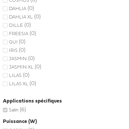
(
0
)
DAHLIA
(
0
)
DAHLIA XL
(
0
)
DILLE
(
0
)
FREESIA
(
0
)
GUI
(
0
)
IRIS
(
0
)
JASMIN
(
0
)
JASMIN XL
(
0
)
LILAS
(
0
)
LILAS XL
Applications spécifiques
(
6
)
Salin
Puissance (W)