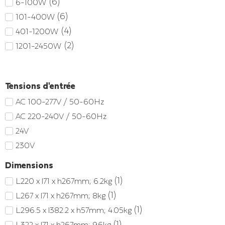
(
6
)
6-100W
(
6
)
101-400W
(
4
)
401-1200W
(
2
)
1201-2450W
Tensions d'entrée
AC 100-277V / 50-60Hz
AC 220-240V / 50-60Hz
24V
230V
Dimensions
(
1
)
L220 x l71 x h267mm; 6.2kg
(
1
)
L267 x l71 x h267mm; 8kg
(
1
)
L296.5 x l382.2 x h57mm; 4.05kg
(
1
)
L322 x l71 x h267mm; 9.6kg