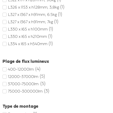
(
1
)
L326 x l153 x h128mm; 3,8kg
(
1
)
L327 x l367 x h91mm; 6.5kg
(
1
)
L327 x l367 x h91mm; 7kg
(
1
)
L330 x l65 x h100mm
(
1
)
L330 x l65 x h210mm
(
1
)
L334 x l65 x h540mm
(
1
)
L339 x l58 x H277mm
(
1
)
L339 x l58 x H497mm
Plage de flux lumineux
(
1
)
L339 x l58 x H607mm
(
4
)
400-12000lm
(
1
)
L341.3 x l436.7 x h57mm; 5.5kg
(
5
)
12000-37000lm
(
1
)
L344 x l65 x h320mm
(
5
)
37000-75000lm
(
1
)
L344 x l65 x h430mm
(
3
)
75000-300000lm
(
1
)
L378.6 x l492.6 x h57mm; 6.7kg
(
1
)
L381 x l122 x h259mm; 7kg
Type de montage
(
1
)
L381 x l122 x h369mm; 8,8kg