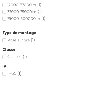
(
1
)
12000-37000lm
(
1
)
37000-75000lm
(
1
)
75000-300000lm
Type de montage
(
1
)
Pose sur lyre
Classe
Classe I
(
1
)
IP
IP65
(
1
)