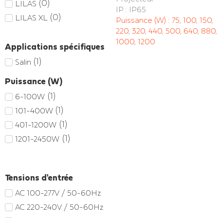
(
0
)
LILAS
IP : IP65
(
0
)
LILAS XL
Puissance (W) :
75
,
100
,
150
,
220
,
320
,
440
,
500
,
640
,
880
,
1000
,
1200
Applications spécifiques
(
1
)
Salin
Puissance (W)
(
1
)
6-100W
(
1
)
101-400W
(
1
)
401-1200W
(
1
)
1201-2450W
Tensions d'entrée
AC 100-277V / 50-60Hz
AC 220-240V / 50-60Hz