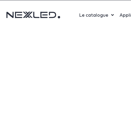
Le catalogue
Appl
Sport
Salle 
Bure
Indust
Santé
Maga
Centr
Parki
Aérop