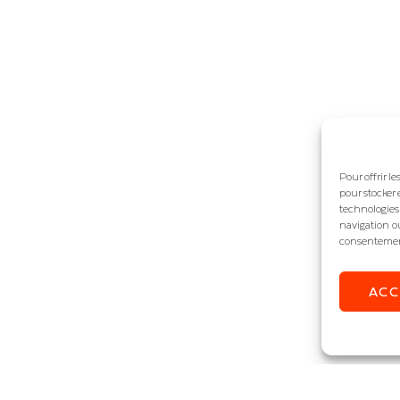
Pour offrir l
pour stocker 
technologies
navigation ou
consentement 
AC