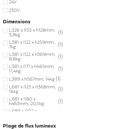
24V
230V
Dimensions
L326 x l153 x h128mm;
(
1
)
3,8kg
L381 x l122 x h259mm;
(
1
)
7kg
L381 x l122 x h369mm;
(
1
)
8,8kg
L381 x l177 x h465mm;
(
1
)
11,4kg
(
1
)
L389 x h567mm; 14kg
L681 x l125 x h368mm;
(
1
)
16kg
L681 x l180 x
(
1
)
h463mm; 20,5kg
L689 x l202 x
(
1
)
h567mm; 28kg
L689 x l260 x
(
1
)
Plage de flux lumineux
h662mm; 35kg