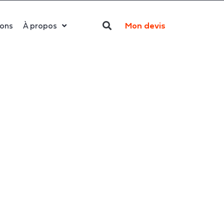
Mon devis
ions
À propos
Qui sommes-nous ?
La LED
Actualités
Politique RSE
Contact