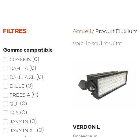
FILTRES
Accueil
/ Produit Flux lu
Voici le seul résultat
Gamme compatible
(
0
)
COSMOS
(
0
)
DAHLIA
(
0
)
DAHLIA XL
(
0
)
DILLE
(
0
)
FREESIA
(
0
)
GUI
(
0
)
IRIS
(
0
)
JASMIN
VERDON L
(
0
)
JASMIN XL
Projecteur