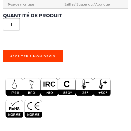
Type de montage
Saillie / Suspendu / Applique
QUANTITÉ DE PRODUIT
AJOUTER À MON DEVIS
IP66
IK10
>80
850°
-25°
+50°