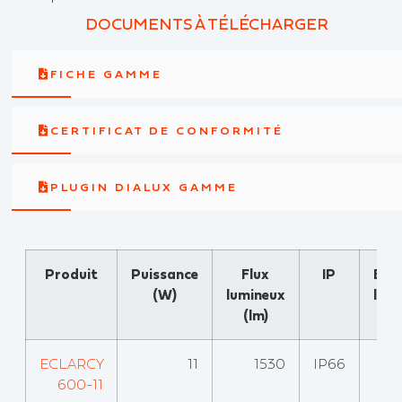
DOCUMENTS À TÉLÉCHARGER
FICHE GAMME
CERTIFICAT DE CONFORMITÉ
PLUGIN DIALUX GAMME
Produit
Puissance
Flux
IP
Effi
(W)
lumineux
lum
(lm)
(l
ECLARCY
11
1530
IP66
600-11