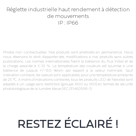
Réglette industrielle haut rendement à détection
de mouvements
IP : IP66
Photos non contractuelles. Nos produits sont améliorés en permanence. Nous
nous réservons le droit d’apporter des modifications à nos produits sans autres
publications. Les normes internationales fixent la tolérance du flux initial et de
la charge associée à ± 10 %. La température des couleurs est soumise à une
tolérance de jusqu’à +/‐150 Kelvin par rapport à la valeur nominale. Sauf
indication contraire, les valeurs sont applicables pour une température ambiante
de 25 °C. A moins d’indications contraires, tous les produits LED de Nexxled sont
adaptés à un usage sans restriction (groupe RG0 ou RG1) en termes de sécurité
photobiologique de la lumière bleue (IEC/EN60598‐1).
RESTEZ ÉCLAIRÉ !