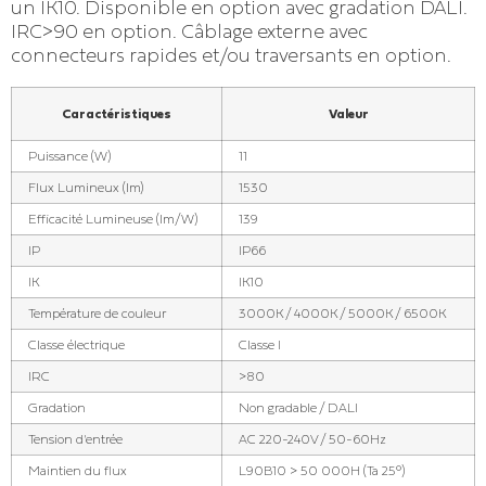
un IK10. Disponible en option avec gradation DALI.
IRC>90 en option. Câblage externe avec
connecteurs rapides et/ou traversants en option.
Caractéristiques
Valeur
Puissance (W)
11
Flux Lumineux (lm)
1530
Efficacité Lumineuse (lm/W)
139
IP
IP66
IK
IK10
Température de couleur
3000K / 4000K / 5000K / 6500K
Classe électrique
Classe I
IRC
>80
Gradation
Non gradable / DALI
Tension d'entrée
AC 220-240V / 50-60Hz
Maintien du flux
L90B10 > 50 000H (Ta 25°)