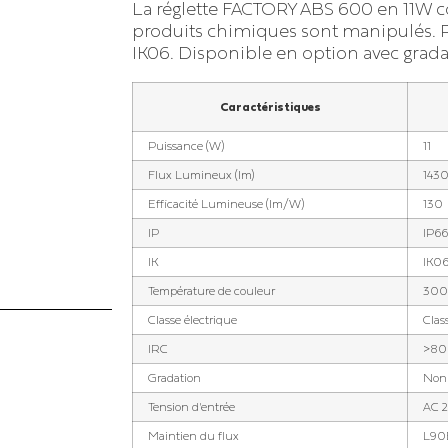
La réglette FACTORY ABS 600 en 11W c
Éclairage piscine
le
Éclairage parking extérieur
produits chimiques sont manipulés. 
IK06. Disponible en option avec grada
Éclairage patinoire
inique
Éclairage de salle de sport
Caractéristiques
Éclairage de boulodrome
Puissance (W)
11
et de terrain de pétanque
Flux Lumineux (lm)
143
Éclairage de carrière
Efficacité Lumineuse (lm/W)
130
équestre
IP
IP66
IK
IK0
Éclairage de piste de
karting
Température de couleur
300
Classe électrique
Class
IRC
>80
Gradation
Non 
Tension d'entrée
AC 
Maintien du flux
L90B