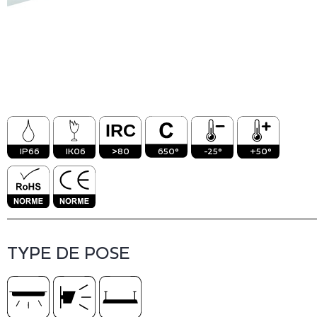
Vinico
Inact
IP66
IK06
>80
650°
-25°
+50°
TYPE DE POSE