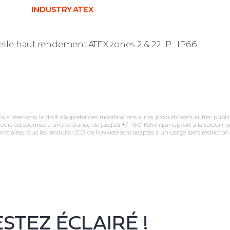
INDUSTRY ATEX
elle haut rendement ATEX zones 2 & 22 IP : IP66
réservons le droit d’apporter des modifications à nos produits sans autres publica
leurs est soumise à une tolérance de jusqu’à +/‐150 Kelvin par rapport à la valeur nom
ontraires, tous les produits LED de Nexxled sont adaptés à un usage sans restricti
STEZ ÉCLAIRÉ !