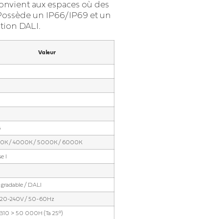
onvient aux espaces où des
Possède un IP66/IP69 et un
tion DALI.
Valeur
0
6
0K / 4000K / 5000K / 6000K
e I
gradable / DALI
220-240V / 50-60Hz
10 > 50 000H (Ta 25°)