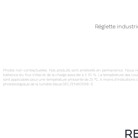
Réglette industri
Photos non contractuelles. Nos produits sont améliorés en permanence. Nous nous 
tolérance du flux initial et de la charge associée à ± 10 %. La température des cou
sont applicables pour une température ambiante de 25 °C. A moins d’indications c
photobiologique de la lumière bleue (IEC/EN60598‐1).
RE