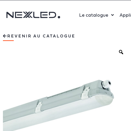
Le catalogue
Appl
Sport
REVENIR AU CATALOGUE
Salle 
Bure
Indust
Santé
Maga
Centr
Parki
Aérop