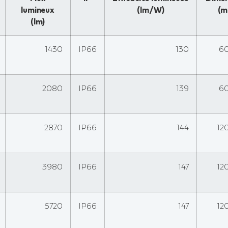
lumineux
(lm/W)
(m
(lm)
1430
IP66
130
6
2080
IP66
139
6
2870
IP66
144
12
3980
IP66
147
12
5720
IP66
147
12