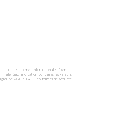
tions. Les normes internationales fixent la
inale. Sauf indication contraire, les valeurs
on (groupe RG0 ou RG1) en termes de sécurité