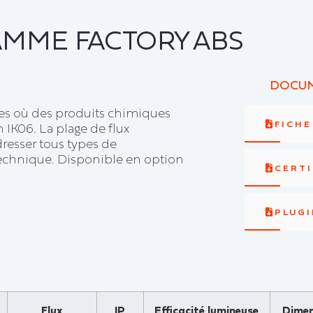
AMME FACTORY ABS
DOCUM
s où des produits chimiques
FICH
IK06. La plage de flux
resser tous types de
chnique. Disponible en option
CERTI
PLUGI
Flux
IP
Efficacité lumineuse
Dimen