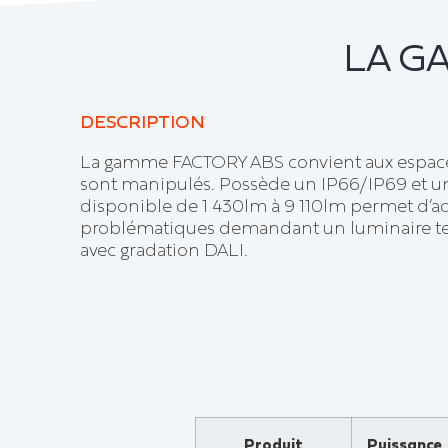
LA G
DESCRIPTION
La gamme FACTORY ABS convient aux espace
sont manipulés. Possède un IP66/IP69 et un 
disponible de 1 430lm à 9 110lm permet d’ad
problématiques demandant un luminaire te
avec gradation DALI.
Produit
Puissance