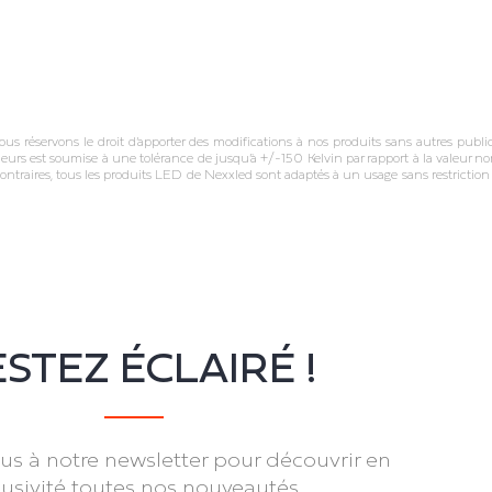
réservons le droit d’apporter des modifications à nos produits sans autres publica
leurs est soumise à une tolérance de jusqu’à +/‐150 Kelvin par rapport à la valeur nom
ontraires, tous les produits LED de Nexxled sont adaptés à un usage sans restricti
STEZ ÉCLAIRÉ !
s à notre newsletter pour découvrir en
lusivité toutes nos nouveautés.