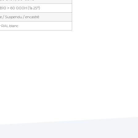
10 > 60 000H (Ta 25°)
lie / Suspendu / encastré
r RAL blanc