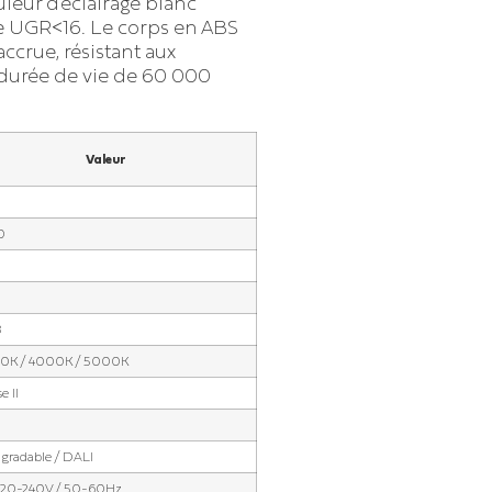
eur d’éclairage blanc
e UGR<16. Le corps en ABS
ccrue, résistant aux
 durée de vie de 60 000
Valeur
0
0
8
0K / 4000K / 5000K
e II
gradable / DALI
220-240V / 50-60Hz