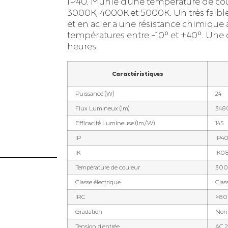
IP40. Munie d’une température de coul
Éclairage piscine
le
3000K, 4000K et 5000K. Un très faibl
Éclairage parking extérieur
et en acier a une résistance chimique a
Éclairage patinoire
inique
températures entre -10° et +40°. Une
heures.
Éclairage de salle de sport
Éclairage de boulodrome
Caractéristiques
et de terrain de pétanque
Puissance (W)
24
Éclairage de carrière
Flux Lumineux (lm)
348
équestre
Efficacité Lumineuse (lm/W)
145
Éclairage de piste de
IP
IP4
karting
IK
IK0
Température de couleur
300
Classe électrique
Class
IRC
>80
Gradation
Non 
Tension d'entrée
AC 