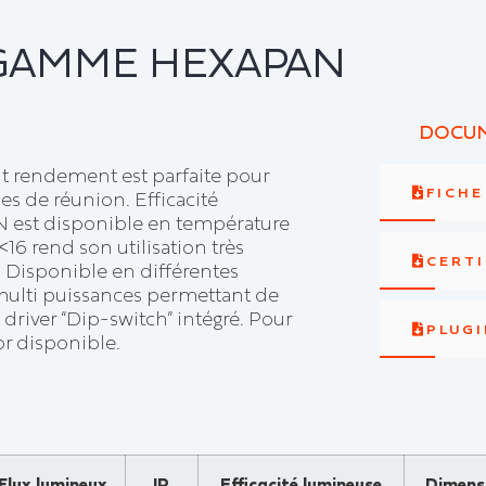
GAMME HEXAPAN
DOCUM
 rendement est parfaite pour
FICH
les de réunion. Efficacité
 est disponible en température
6 rend son utilisation très
CERTI
 Disponible en différentes
 multi puissances permettant de
driver “Dip-switch” intégré. Pour
PLUGI
r disponible.
Flux lumineux
IP
Efficacité lumineuse
Dimens