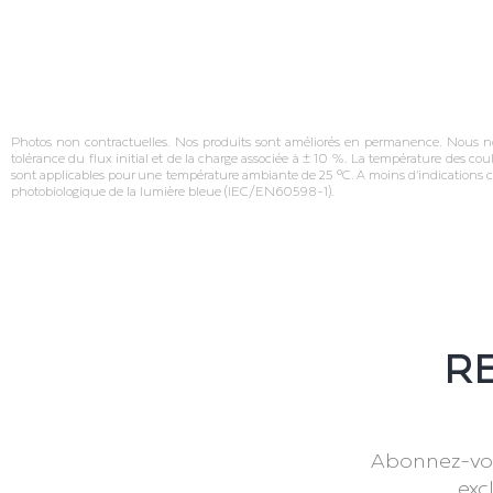
Photos non contractuelles. Nos produits sont améliorés en permanence. Nous nous 
tolérance du flux initial et de la charge associée à ± 10 %. La température des cou
sont applicables pour une température ambiante de 25 °C. A moins d’indications c
photobiologique de la lumière bleue (IEC/EN60598‐1).
RE
Abonnez-vou
exc