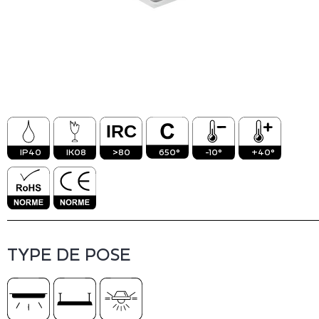
Vinico
Inact
IP40
IK08
>80
650°
-10°
+40°
TYPE DE POSE