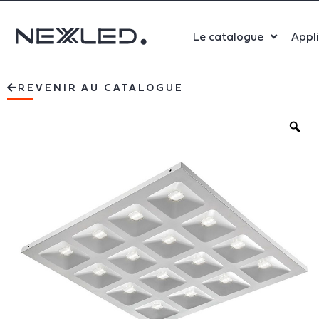
Le catalogue
Appl
Sport
REVENIR AU CATALOGUE
Salle 
Bure
Indust
Santé
Maga
Centr
Parki
Aérop