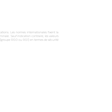
tions. Les normes internationales fixent la
inale. Sauf indication contraire, les valeurs
on (groupe RG0 ou RG1) en termes de sécurité