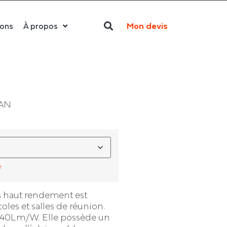
Mon devis
ions
À propos
Qui sommes-nous ?
La LED
Actualités
PAN
Politique RSE
Contact
r
s haut rendement est
coles et salles de réunion.
 140Lm/W. Elle possède un