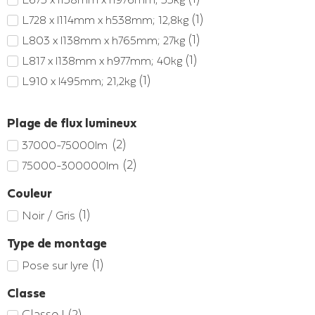
(
1
)
L728 x l114mm x h538mm; 12,8kg
(
1
)
L803 x l138mm x h765mm; 27kg
(
1
)
L817 x l138mm x h977mm; 40kg
(
1
)
L910 x l495mm; 21,2kg
Plage de flux lumineux
(
2
)
37000-75000lm
(
2
)
75000-300000lm
Couleur
(
1
)
Noir / Gris
Type de montage
(
1
)
Pose sur lyre
Classe
Classe I
(
2
)