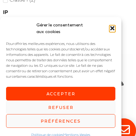
IP
IP66
(
2
)
Gérer le consentement
aux cookies
Accueil
/ Produit Puissance (W) / 1800
Pour offrir les meilleures expériences, nous utilisons des
2 résultats affichés
technologies telles que les cookies pour stocker et/ou accéder aux
informations des appareils. Le fait de consentir à ces technologies
nous permettra de traiter des données telles que le comportement
de navigation ou les ID uniques sur ce site. Le fait de ne pas
consentir ou de retirer son consentement peut avoir un effet négatif
sur certaines caractéristiques et fonctions.
ACCEPTER
REFUSER
PRÉFÉRENCES
SIANA
SPORTIVA
Politique de cookies
Mentions légales