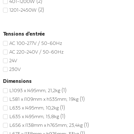
(
2
)
401-1200W
(
2
)
1201-2450W
Tensions d'entrée
AC 100-277V / 50-60Hz
AC 220-240V / 50-60Hz
24V
230V
Dimensions
(
1
)
L1093 x l495mm; 21,2kg
(
1
)
L581 x l109mm x h535mm; 19kg
(
1
)
L635 x l495mm; 10,2kg
(
1
)
L635 x l495mm; 15,8kg
(
1
)
L656 x l138mm x h765mm; 23,4kg
(
1
)
L673 x l138mm x h976mm; 33kg