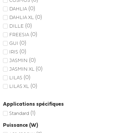
(
0
)
DAHLIA
(
0
)
DAHLIA XL
(
0
)
DILLE
(
0
)
FREESIA
(
0
)
GUI
(
0
)
IRIS
(
0
)
JASMIN
(
0
)
JASMIN XL
(
0
)
LILAS
(
0
)
LILAS XL
Applications spécifiques
(
1
)
Standard
Puissance (W)