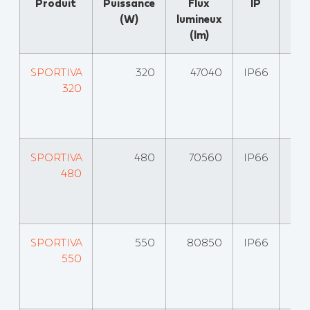
Produit
Puissance
Flux
IP
Effi
(W)
lumineux
lum
(lm)
(l
SPORTIVA
320
47040
IP66
320
SPORTIVA
480
70560
IP66
480
SPORTIVA
550
80850
IP66
550