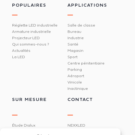
POPULAIRES
APPLICATIONS
Réglette LED industrielle
Salle de classe
Armature industrielle
Bureau
Projecteur LED
Industrie
Qui sommes-nous ?
Santé
Actualités
Magasin
La LED
Sport
Centre pénitentiaire
Parking
Aéroport
Vinicole
Inactinique
SUR MESURE
CONTACT
Étude Dialux
NEXXLED
Éclairage circadien
395 rue Docteur Marmonnier