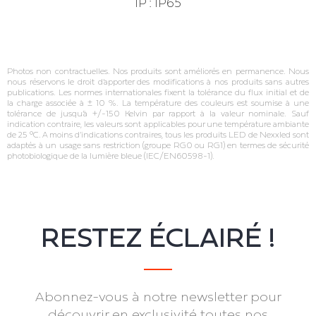
IP : IP65
Photos non contractuelles. Nos produits sont améliorés en permanence. Nous
nous réservons le droit d’apporter des modifications à nos produits sans autres
publications. Les normes internationales fixent la tolérance du flux initial et de
la charge associée à ± 10 %. La température des couleurs est soumise à une
tolérance de jusqu’à +/‐150 Kelvin par rapport à la valeur nominale. Sauf
indication contraire, les valeurs sont applicables pour une température ambiante
de 25 °C. A moins d’indications contraires, tous les produits LED de Nexxled sont
adaptés à un usage sans restriction (groupe RG0 ou RG1) en termes de sécurité
photobiologique de la lumière bleue (IEC/EN60598‐1).
RESTEZ ÉCLAIRÉ !
Abonnez-vous à notre newsletter pour
découvrir en exclusivité toutes nos