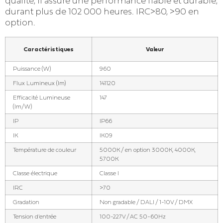
qualité, il assure une performance fiable et durable,
durant plus de 102 000 heures. IRC>80, >90 en
option.
Caractéristiques
Valeur
Puissance (W)
960
Flux Lumineux (lm)
141120
Efficacité Lumineuse
147
(lm/W)
IP
IP66
IK
IK09
Température de couleur
5000K / en option 3000K, 4000K,
5700K
Classe électrique
Classe I
IRC
>70
Gradation
Non gradable / DALI / 1-10V / DMX
Tension d'entrée
100-227V / AC 50-60Hz