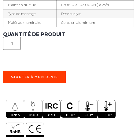
Maintien du flux
L70B10 > 102 000H (Ta 25°)
Type de montage
Pose sur lyre
Matériaux luminaire
Corps en aluminium
QUANTITÉ DE PRODUIT
AJOUTER À MON DEVIS
IP66
IK09
>70
850°
-30°
+50°