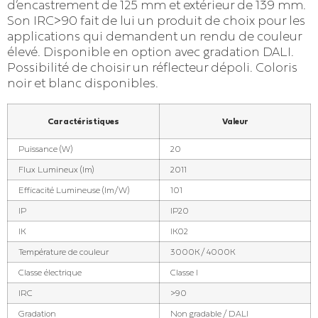
d’encastrement de 125 mm et extérieur de 139 mm.
Son IRC>90 fait de lui un produit de choix pour les
applications qui demandent un rendu de couleur
élevé. Disponible en option avec gradation DALI.
Possibilité de choisir un réflecteur dépoli. Coloris
noir et blanc disponibles.
Caractéristiques
Valeur
Puissance (W)
20
Flux Lumineux (lm)
2011
Efficacité Lumineuse (lm/W)
101
IP
IP20
IK
IK02
Température de couleur
3000K / 4000K
Classe électrique
Classe I
IRC
>90
Gradation
Non gradable / DALI