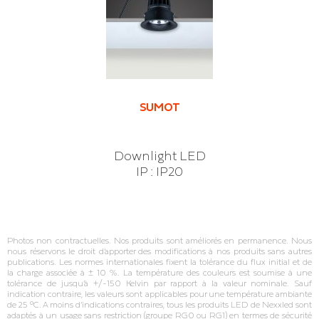
SUMOT
Downlight LED
IP : IP20
Photos non contractuelles. Nos produits sont améliorés en permanence. Nous
nous réservons le droit d’apporter des modifications à nos produits sans autres
publications. Les normes internationales fixent la tolérance du flux initial et de
la charge associée à ± 10 %. La température des couleurs est soumise à une
tolérance de jusqu’à +/‐150 Kelvin par rapport à la valeur nominale. Sauf
indication contraire, les valeurs sont applicables pour une température ambiante
de 25 °C. A moins d’indications contraires, tous les produits LED de Nexxled sont
adaptés à un usage sans restriction (groupe RG0 ou RG1) en termes de sécurité