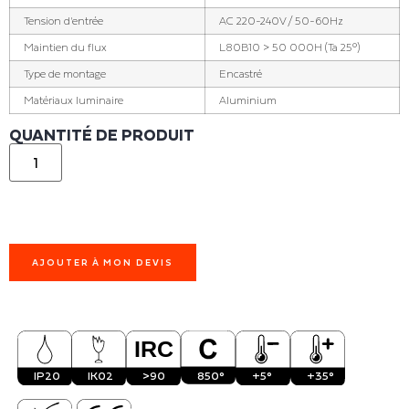
Tension d'entrée
AC 220-240V / 50-60Hz
Maintien du flux
L80B10 > 50 000H (Ta 25°)
Type de montage
Encastré
Matériaux luminaire
Aluminium
QUANTITÉ DE PRODUIT
AJOUTER À MON DEVIS
IP20
IK02
>90
850°
+5°
+35°