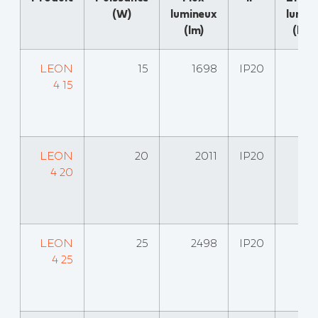
(W)
lumineux
lumin
(lm)
(lm
LEON
15
1698
IP20
4 15
LEON
20
2011
IP20
4 20
LEON
25
2498
IP20
4 25