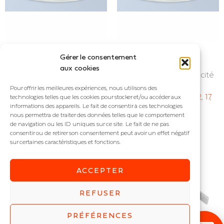
Gérer le consentement
DOME
DOME HE
aux cookies
Downlight fixe
Downlight haute efficacité
IP : IP54
IP : IP54
Pour offrir les meilleures expériences, nous utilisons des
Puissance (W) :
8
,
10
,
12
,
17
,
Puissance (W) :
8
,
10
,
12
,
17
,
technologies telles que les cookies pour stocker et/ou accéder aux
informations des appareils. Le fait de consentir à ces technologies
20
,
30
20
,
30
nous permettra de traiter des données telles que le comportement
de navigation ou les ID uniques sur ce site. Le fait de ne pas
consentir ou de retirer son consentement peut avoir un effet négatif
sur certaines caractéristiques et fonctions.
ACCEPTER
REFUSER
PRÉFÉRENCES