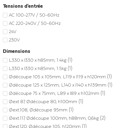
Tensions d'entrée
AC 100-277V / 50-60Hz
AC 220-240V / 50-60Hz
24V
230V
Dimensions
(
1
)
L330 x l330 x h85mm; 1.4kg
(
1
)
L330 x l330 x h85mm; 1.5kg
(
1
)
Ødécoupe 105 x 105mm; L119 x l119 x h120mm
(
1
)
Ødécoupe 125 x 125mm; L140 x l140 x h139mm
(
1
)
Ødécoupe 75 x 75mm; L89 x l89 x h102mm
(
1
)
Øext 87, Ødécoupe 80, h100mm
(
1
)
Øext.108, Ødécoupe 95mm
(
2
)
Øext.117, Ødécoupe 100mm, h88mm, 0,6kg
(
1
)
Øext.120, Ødécoupe 105; h120mm