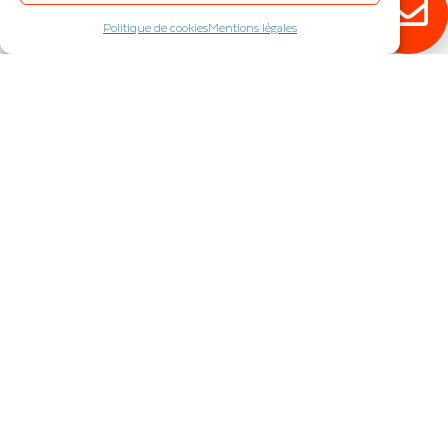
Politique de cookies
Mentions légales
DOME SENSOR
DONIA
Downlight fixe à détection
Downlight fixe
IP : IP40
IP : IP20
Puissance (W) :
9
,
12
Puissance (W) :
5
,
7
,
9
MONTANA
PICO