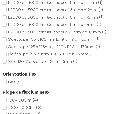
(
1
)
L2000 ou 3000mm (au choix) x l16mm x h11mm
(
1
)
L2000 ou 3000mm (au choix) x l16mm x h12mm
(
1
)
L2000 ou 3000mm (au choix) x l16mm x h7,5mm
(
1
)
L2000 ou 3000mm (au choix) x l16mm x h7mm
(
1
)
L2000 ou 3000mm (au choix) x l20mm x h11,5mm
(
1
)
Ødécoupe 105 x 105mm; L119 x l119 x h120mm
(
1
)
Ødécoupe 125 x 125mm; L140 x l140 x h139mm
(
1
)
Ødécoupe 75 x 75mm; L89 x l89 x h102mm
(
1
)
Øext.120, Ødécoupe 105; h120mm
(
1
)
Øext.140, Ødécoupe 125; h139mm
Orientation flux
(
2
)
Øext.147, Ødécoupe 130; h55mm
(
4
)
Bas
(
1
)
Øext.165, Ødécoupe 150; h158mm
(
2
)
Øext.173, Ødécoupe.158; h55mm
Plage de flux lumineux
(
1
)
Øext.180, Ødécoupe 158; h55mm
(
4
)
100-1000lm
(
2
)
Øext.190, Ødécoupe.175; h55mm
(
3
)
1000-2000lm
(
2
)
Øext.231, Ødécoupe.214; h55mm