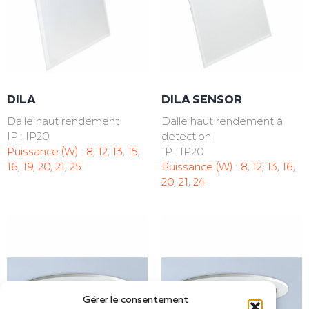
DILA
DILA SENSOR
Dalle haut rendement
Dalle haut rendement à
IP : IP20
détection
Puissance (W) :
8
,
12
,
13
,
15
,
IP : IP20
16
,
19
,
20
,
21
,
25
Puissance (W) :
8
,
12
,
13
,
16
,
20
,
21
,
24
Gérer le consentement