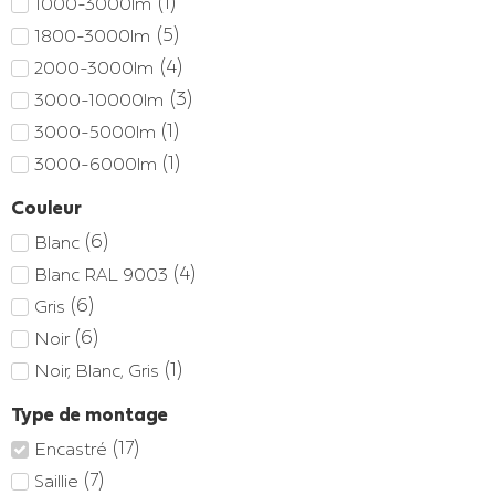
(
1
)
1000-3000lm
(
1
)
Øext.90, Ødécoupe 75; h101mm
(
5
)
1800-3000lm
(
1
)
400mm
(
4
)
2000-3000lm
(
5
)
600 x 600mm
(
3
)
3000-10000lm
(
1
)
600mm
(
1
)
3000-5000lm
(
1
)
900mm
(
1
)
3000-6000lm
(
2
)
1200 x 300mm
Couleur
(
1
)
1200mm
(
6
)
Blanc
(
1
)
1500mm
(
4
)
Blanc RAL 9003
(
6
)
Gris
(
6
)
Noir
(
1
)
Noir, Blanc, Gris
Type de montage
(
17
)
Encastré
(
7
)
Saillie