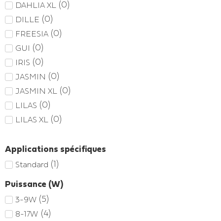
(
0
)
DAHLIA XL
(
0
)
DILLE
(
0
)
FREESIA
(
0
)
GUI
(
0
)
IRIS
(
0
)
JASMIN
(
0
)
JASMIN XL
(
0
)
LILAS
(
0
)
LILAS XL
Applications spécifiques
(
1
)
Standard
Puissance (W)
(
5
)
3-9W
(
4
)
8-17W