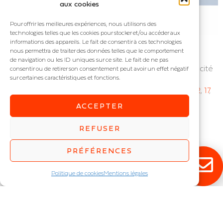
aux cookies
Pour offrir les meilleures expériences, nous utilisons des
technologies telles que les cookies pour stocker et/ou accéder aux
informations des appareils. Le fait de consentir à ces technologies
nous permettra de traiter des données telles que le comportement
DOME
DOME HE
de navigation ou les ID uniques sur ce site. Le fait de ne pas
Downlight fixe
Downlight haute efficacité
consentir ou de retirer son consentement peut avoir un effet négatif
sur certaines caractéristiques et fonctions.
IP : IP54
IP : IP54
Puissance (W) :
8
,
10
,
12
,
17
,
Puissance (W) :
8
,
10
,
12
,
17
,
20
,
30
20
,
30
ACCEPTER
REFUSER
PRÉFÉRENCES
Politique de cookies
Mentions légales