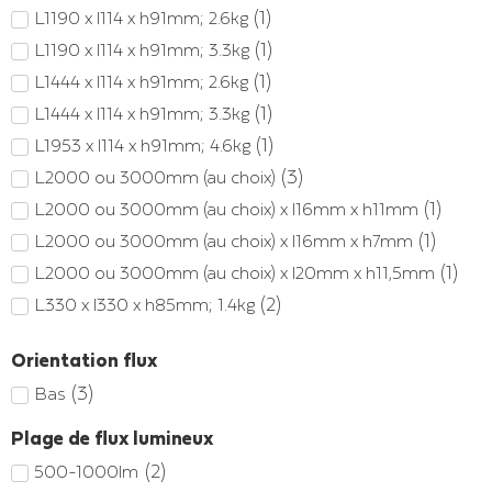
(
1
)
L1190 x l114 x h91mm; 2.6kg
(
1
)
L1190 x l114 x h91mm; 3.3kg
(
1
)
L1444 x l114 x h91mm; 2.6kg
(
1
)
L1444 x l114 x h91mm; 3.3kg
(
1
)
L1953 x l114 x h91mm; 4.6kg
(
3
)
L2000 ou 3000mm (au choix)
(
1
)
L2000 ou 3000mm (au choix) x l16mm x h11mm
(
1
)
L2000 ou 3000mm (au choix) x l16mm x h7mm
(
1
)
L2000 ou 3000mm (au choix) x l20mm x h11,5mm
(
2
)
L330 x l330 x h85mm; 1.4kg
(
2
)
L330 x l330 x h85mm; 1.5kg
Orientation flux
(
1
)
L935 x l114 x h91mm; 1.9kg
(
3
)
Bas
(
1
)
Øext.201mm; 14kg
(
2
)
400mm
Plage de flux lumineux
(
4
)
600 x 600mm
(
2
)
500-1000lm