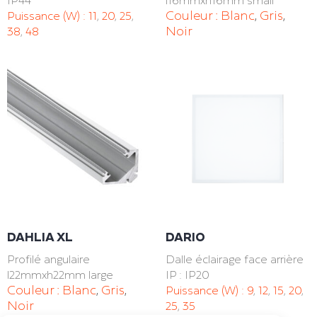
Couleur :
Blanc
,
Gris
,
Puissance (W) :
11
,
20
,
25
,
Noir
38
,
48
DAHLIA XL
DARIO
Profilé angulaire
Dalle éclairage face arrière
l22mmxh22mm large
IP : IP20
Couleur :
Blanc
,
Gris
,
Puissance (W) :
9
,
12
,
15
,
20
,
Noir
25
,
35