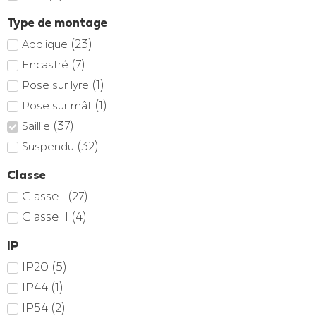
Type de montage
(
23
)
Applique
(
7
)
Encastré
(
1
)
Pose sur lyre
(
1
)
Pose sur mât
(
37
)
Saillie
(
32
)
Suspendu
Classe
Classe I
(
27
)
Classe II
(
4
)
IP
IP20
(
5
)
IP44
(
1
)
IP54
(
2
)