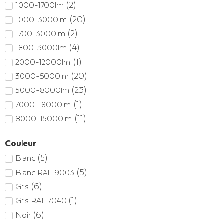
(
13
)
600mm
(
2
)
1000-1700lm
(
1
)
900mm
(
20
)
1000-3000lm
(
2
)
1200 x 300mm
(
2
)
1700-3000lm
(
23
)
1200mm
(
4
)
1800-3000lm
(
23
)
1500mm
(
1
)
2000-12000lm
(
20
)
3000-5000lm
(
23
)
5000-8000lm
(
1
)
7000-18000lm
(
11
)
8000-15000lm
(
1
)
12000-20000lm
Couleur
(
3
)
15000-22000lm
(
5
)
Blanc
(
1
)
18000-36000lm
(
5
)
Blanc RAL 9003
(
1
)
20000-56000lm
(
6
)
Gris
(
1
)
36000-70000lm
(
1
)
Gris RAL 7040
(
6
)
Noir