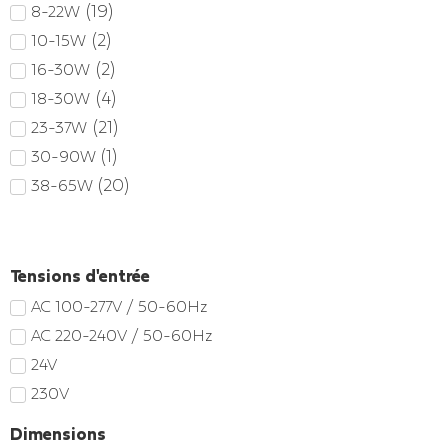
(
19
)
8-22W
(
2
)
10-15W
(
2
)
16-30W
(
4
)
18-30W
(
21
)
23-37W
(
1
)
30-90W
(
20
)
38-65W
(
1
)
46-80W
(
6
)
66-106W
(
1
)
81-480W
Tensions d'entrée
(
1
)
91-180W
AC 100-277V / 50-60Hz
(
2
)
107-127W
AC 220-240V / 50-60Hz
(
1
)
181-300W
24V
230V
Dimensions