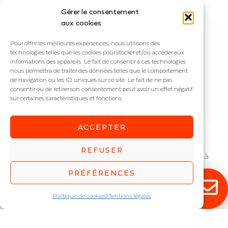
Gérer le consentement
aux cookies
Pour offrir les meilleures expériences, nous utilisons des
technologies telles que les cookies pour stocker et/ou accéder aux
informations des appareils. Le fait de consentir à ces technologies
nous permettra de traiter des données telles que le comportement
de navigation ou les ID uniques sur ce site. Le fait de ne pas
consentir ou de retirer son consentement peut avoir un effet négatif
sur certaines caractéristiques et fonctions.
ACCEPTER
DILA
DILA SENSOR
REFUSER
Dalle haut rendement
Dalle haut rendement à
IP : IP20
détection
PRÉFÉRENCES
Puissance (W) :
8
,
12
,
13
,
15
,
IP : IP20
16
,
19
,
20
,
21
,
25
Puissance (W) :
8
,
12
,
13
,
16
,
Politique de cookies
Mentions légales
20
,
21
,
24