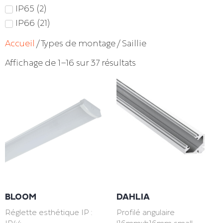
IP65
(
2
)
IP66
(
21
)
Accueil
/ Types de montage / Saillie
Affichage de 1–16 sur 37 résultats
BLOOM
DAHLIA
Réglette esthétique IP :
Profilé angulaire
IP44
l16mmxh16mm small