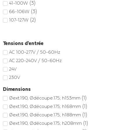
(
3
)
41-100W
(
3
)
66-106W
(
2
)
107-127W
Tensions d'entrée
AC 100-277V / 50-60Hz
AC 220-240V / 50-60Hz
24V
230V
Dimensions
(
1
)
Øext.190, Ødécoupe.175; h153mm
(
1
)
Øext.190, Ødécoupe.175; h168mm
(
1
)
Øext.190, Ødécoupe.175; h188mm
(
1
)
Øext.190, Ødécoupe.175; h208mm