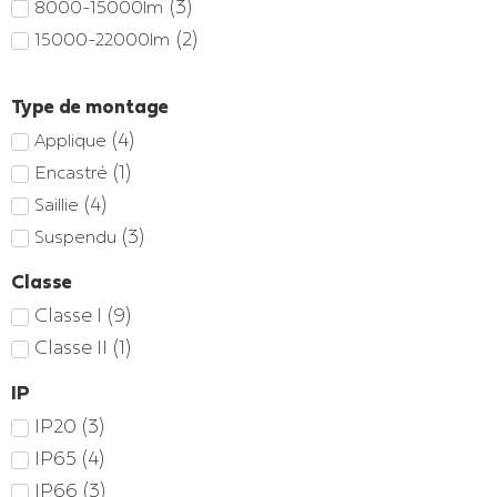
(
3
)
8000-15000lm
(
6
)
600mm
(
2
)
15000-22000lm
(
3
)
900mm
(
6
)
1200mm
Type de montage
(
6
)
1500mm
(
4
)
Applique
(
1
)
Encastré
(
4
)
Saillie
(
3
)
Suspendu
Classe
Classe I
(
9
)
Classe II
(
1
)
IP
IP20
(
3
)
IP65
(
4
)
IP66
(
3
)