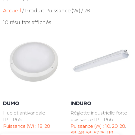
Accueil
/ Produit Puissance (W) / 28
10 résultats affichés
DUMO
INDURO
Hublot antivandale
Réglette industrielle forte
IP : IP65
puissance IP : IP66
Puissance (W) :
18
,
28
Puissance (W) :
10
,
20
,
28
,
38
,
48
,
53
,
57
,
75
,
119