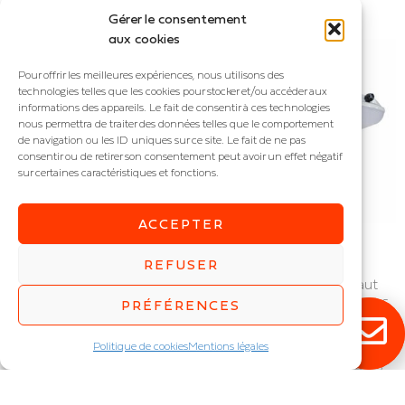
Gérer le consentement
aux cookies
Pour offrir les meilleures expériences, nous utilisons des
technologies telles que les cookies pour stocker et/ou accéder aux
informations des appareils. Le fait de consentir à ces technologies
nous permettra de traiter des données telles que le comportement
de navigation ou les ID uniques sur ce site. Le fait de ne pas
consentir ou de retirer son consentement peut avoir un effet négatif
sur certaines caractéristiques et fonctions.
ACCEPTER
INDURO ABS
INDUSTRY ATEX
REFUSER
Réglette industrielle forte
Réglette industrielle haut
puissance ABS
rendement ATEX zones 2 &
PRÉFÉRENCES
environnement chimique
22 IP : IP66
IP : IP66
Puissance (W) :
11
,
15
,
20
,
25
,
Politique de cookies
Mentions légales
Puissance (W) :
20
,
28
,
38
,
27
,
28
,
33
,
39
,
48
,
53
,
65
,
75
,
48
,
53
,
65
,
75
,
93
93
,
111